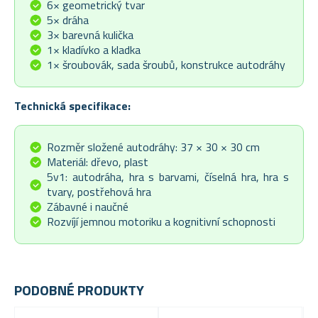
6× geometrický tvar
5× dráha
3× barevná kulička
1× kladívko a kladka
1× šroubovák, sada šroubů, konstrukce autodráhy
Technická specifikace:
Rozměr složené autodráhy: 37 × 30 × 30 cm
Materiál: dřevo, plast
5v1: autodráha, hra s barvami, číselná hra, hra s
tvary, postřehová hra
Zábavné i naučné
Rozvíjí jemnou motoriku a kognitivní schopnosti
PODOBNÉ PRODUKTY