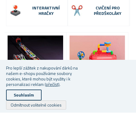
INTERAKTIVNÍ
CVIČENÍ PRO
HRAČKY
PŘEDŠKOLÁKY
Pro lepší zážitek z nakupování dárků na
našem e-shopu používáme soubory
cookies, které mohou být využity i k
personalizaci reklam
(přečíst)
.
Souhlasím
ROZKLÁDACÍ KAMION -
VOZÍK SE STAVEBNICÍ PRO
B
Odmítnout volitelné cookies
AUTODRÁHA S AUTÍČKY
DĚTI
K
Skladem
Skladem
S
549 Kč
399 Kč
99