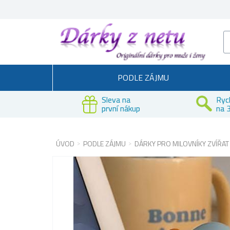
PODLE ZÁJMU
Sleva na
Ryc
první nákup
na 3
ÚVOD
PODLE ZÁJMU
DÁRKY PRO MILOVNÍKY ZVÍŘAT