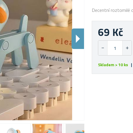
Decentní roztomilé o
69 Kč
Skladem > 10 ks
|