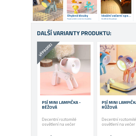
Ohybné klouby
Ideální večerní společník
Pejska dát lze do různé polohy
Do dětského pokoje
DALŠÍ VARIANTY PRODUKTU:
VÝPRODEJ
PSÍ MINI LAMPIČKA -
PSÍ MINI LAMPIČK
BÉŽOVÁ
RŮŽOVÁ
Decentní roztomilé
Decentní roztomil
osvětlení na večer
osvětlení na večer