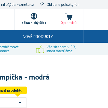
info@darkyznetu.cz
Oblíbené položky
(0)
Nákupní košík
Zákaznický účet
0 produktů
NOVÉ PRODUKTY
problémové
Vše skladem v ČR,
lamace
ihned odesíláme!
ampička - modrá
riant produktu