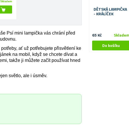
Skladem
DĚTSKÁ LAMPIČKA
- KRÁLÍČEK
aše Psí mini lampička vás chrání před
65 Kč
Sklade
tudovnu.
otřeby, ať už potřebujete přisvětlení ke
tojánek na mobil, když se chcete dívat a
emi, takže ji můžete začít používat hned
jen světlo, ale i úsměv.