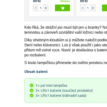
69 Kč
69 Kč
Skladem
Kdo říká, že strážní psi musí být jen u branky? N
temnotou a zároveň ozvláštní vaší ložnici nebo s
Díky ohebným kloubům si ji můžete natočit podle p
čtení nebo klávesnici. Lze ji však použít i jako s
přitom mít volné ruce. Navíc je dodávána s bateri
po rozbalení.
S touto lampičkou přinesete do svého prostoru ne
Obsah balení:
1× psí mini lampička
3× LR41 baterie (součást produktu)
3× LR41 baterie (náhradní sada)