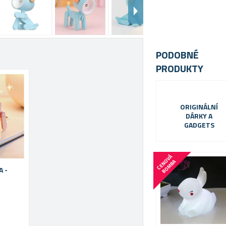
PODOBNÉ
PRODUKTY
ORIGINÁLNÍ
DÁRKY A
GADGETS
C
E
N
V
Á
B
O
M
B
O
A
A -
é