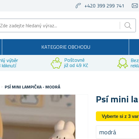
+420 399 299 741
KATEGORIE OBCHODU
Poštovné
hlý výběr
Bez
již od 49 Kč
 kliknutí
rek
PSÍ MINI LAMPIČKA - MODRÁ
Psí mini l
Vyberte si z 3 va
modrá