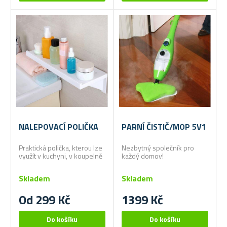
NALEPOVACÍ POLIČKA
PARNÍ ČISTIČ/MOP 5V1
Praktická polička, kterou lze
Nezbytný společník pro
využít v kuchyni, v koupelně
každý domov!
ale i v jiné místnosti
Skladem
Skladem
Od 299 Kč
1399 Kč