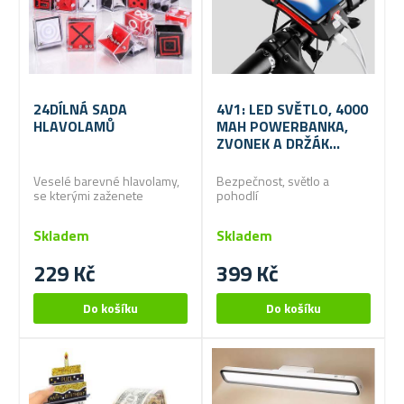
24DÍLNÁ SADA
4V1: LED SVĚTLO, 4000
HLAVOLAMŮ
MAH POWERBANKA,
ZVONEK A DRŽÁK
MOBILU NA KOLO
Veselé barevné hlavolamy,
Bezpečnost, světlo a
se kterými zaženete
pohodlí
dlouhou chvíli a procvičíte
mozkové závity
Skladem
Skladem
229 Kč
399 Kč