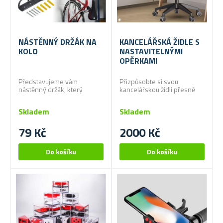
NÁSTĚNNÝ DRŽÁK NA
KANCELÁŘSKÁ ŽIDLE S
KOLO
NASTAVITELNÝMI
OPĚRKAMI
Představujeme vám
Přizpůsobte si svou
nástěnný držák, který
kancelářskou židli přesně
dokáže skvěle ušetřit
podle sebe
spoustu místa!
Skladem
Skladem
79 Kč
2000 Kč