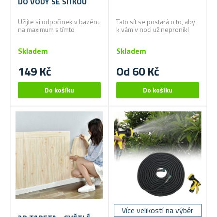
DO VODY SE SÍŤKOU
Užijte si odpočinek v bazénu
Tato sít se postará o to, aby
na maximum s tímto
k vám v noci už nepronikl
lehátkem
žádný hmyzí vetřelec!
Skladem
Skladem
149 Kč
Od 60 Kč
Více velikostí na výběr