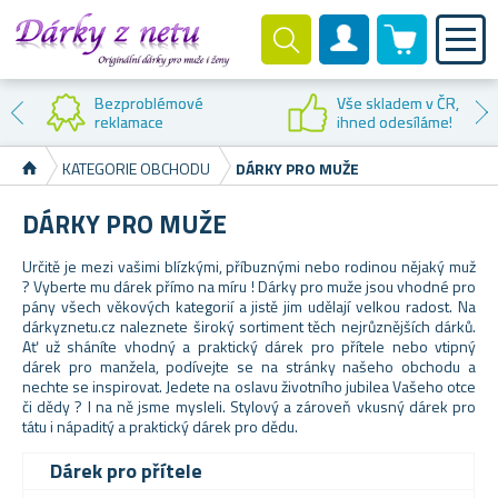
0 produktů
Zákaznický účet
Bezproblémové
Vše skladem v ČR,
reklamace
ihned odesíláme!
KATEGORIE OBCHODU
DÁRKY PRO MUŽE
DÁRKY PRO MUŽE
Určitě je mezi vašimi blízkými, příbuznými nebo rodinou nějaký muž
? Vyberte mu dárek přímo na míru ! Dárky pro muže jsou vhodné pro
pány všech věkových kategorií a jistě jim udělají velkou radost. Na
dárkyznetu.cz naleznete široký sortiment těch nejrůznějších dárků.
Ať už sháníte vhodný a praktický dárek pro přítele nebo vtipný
dárek pro manžela, podívejte se na stránky našeho obchodu a
nechte se inspirovat. Jedete na oslavu životního jubilea Vašeho otce
či dědy ? I na ně jsme mysleli. Stylový a zároveň vkusný dárek pro
tátu i nápaditý a praktický dárek pro dědu.
Dárek pro přítele