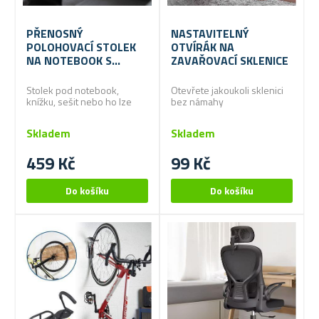
PŘENOSNÝ
NASTAVITELNÝ
POLOHOVACÍ STOLEK
OTVÍRÁK NA
NA NOTEBOOK S
ZAVAŘOVACÍ SKLENICE
VĚTRACÍMI
ŠTĚRBINAMI
Stolek pod notebook,
Otevřete jakoukoli sklenici
knížku, sešit nebo ho lze
bez námahy
používat jako snídaňový
stolek!
Skladem
Skladem
459 Kč
99 Kč