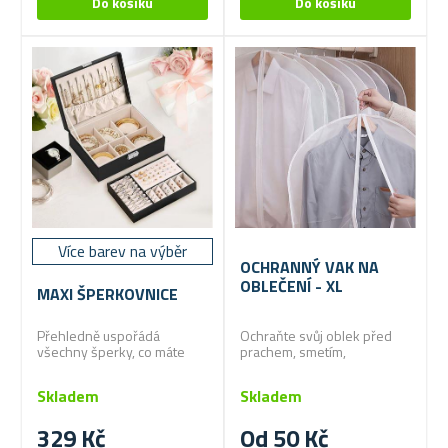
Více barev na výběr
OCHRANNÝ VAK NA
OBLEČENÍ - XL
MAXI ŠPERKOVNICE
Přehledně uspořádá
Ochraňte svůj oblek před
všechny šperky, co máte
prachem, smetím,
doma.
pošpiněním a proti
povětrnostním vlivům při
Skladem
Skladem
transportu!
329 Kč
Od 50 Kč