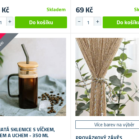
 Kč
69 Kč
Skladem
S
DEJ
Více barev na výběr
ATÁ SKLENICE S VÍČKEM,
EM A UCHEM - 350 ML
PROVÁZKOVÝ ZÁVĚS