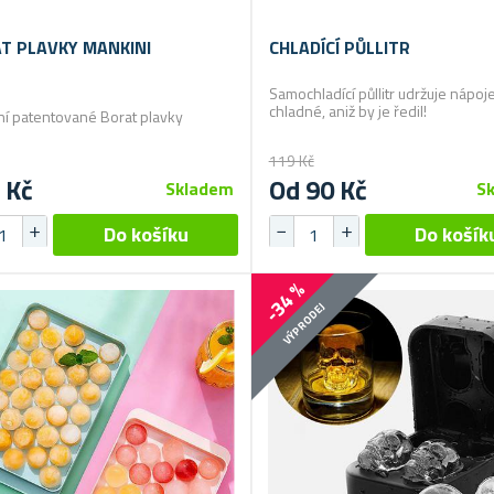
T PLAVKY MANKINI
CHLADÍCÍ PŮLLITR
Samochladící půllitr udržuje nápoj
chladné, aniž by je ředil!
lní patentované Borat plavky
119 Kč
 Kč
Od 90 Kč
Skladem
S
-34 %
VÝPRODEJ