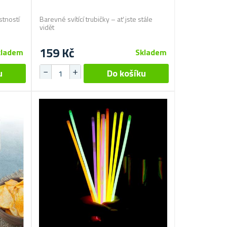
stností
Barevné svítící trubičky – ať jste stále
vidět
159 Kč
kladem
Skladem