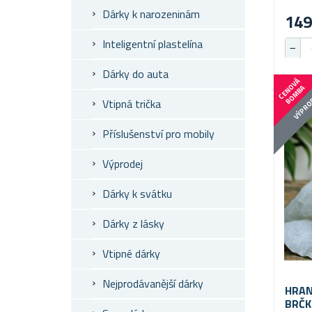
Dárky k narozeninám
149
Inteligentní plastelína
Dárky do auta
C
E
N
V
Á
B
O
M
B
O
A
VÝPRO
Vtipná trička
Příslušenství pro mobily
Výprodej
Dárky k svátku
Dárky z lásky
Vtipné dárky
Nejprodávanější dárky
HRAN
BRČK