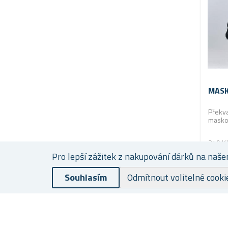
MASK
Překva
masko
249 K
209
Pro lepší zážitek z nakupování dárků na naše
Souhlasím
Odmítnout volitelné cooki
-12 %