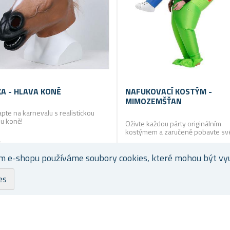
A - HLAVA KONĚ
NAFUKOVACÍ KOSTÝM -
MIMOZEMŠŤAN
pte na karnevalu s realistickou
u koně!
Oživte každou párty originálním
kostýmem a zaručeně pobavte sv
přátele!
č
 Kč
569 Kč
m e-shopu používáme soubory cookies, které mohou být využ
Skladem
S
es