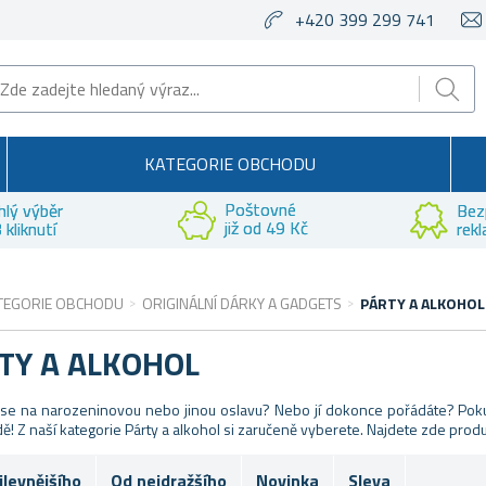
+420 399 299 741
KATEGORIE OBCHODU
Poštovné
hlý výběr
Bez
již od 49 Kč
 kliknutí
rek
TEGORIE OBCHODU
ORIGINÁLNÍ DÁRKY A GADGETS
PÁRTY A ALKOHOL
TY A ALKOHOL
 se na narozeninovou nebo jinou oslavu? Nebo jí dokonce pořádáte? Poku
ě! Z naší kategorie Párty a alkohol si zaručeně vyberete. Najdete zde produkty
jlevnějšího
Od nejdražšího
Novinka
Sleva