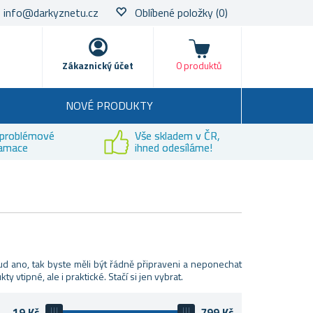
info@darkyznetu.cz
Oblíbené položky
(0)
Nákupní košík
Zákaznický účet
0 produktů
NOVÉ PRODUKTY
problémové
Vše skladem v ČR,
lamace
ihned odesíláme!
d ano, tak byste měli být řádně připraveni a neponechat
 vtipné, ale i praktické. Stačí si jen vybrat.
19
Kč
799
Kč