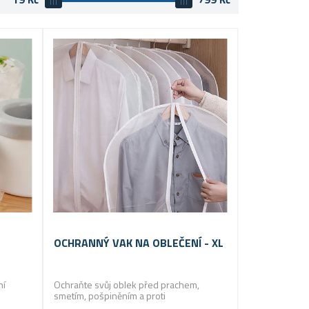
OCHRANNÝ VAK NA OBLEČENÍ - XL
ní
Ochraňte svůj oblek před prachem,
smetím, pošpiněním a proti
povětrnostním vlivům při transportu!