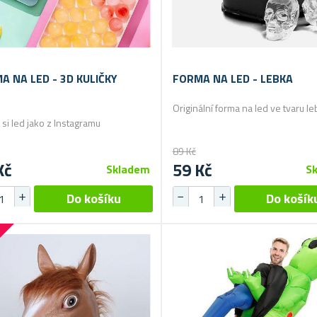
A NA LED - 3D KULIČKY
FORMA NA LED - LEBKA
Originální forma na led ve tvaru le
 si led jako z Instagramu
89 Kč
Kč
59 Kč
Skladem
S