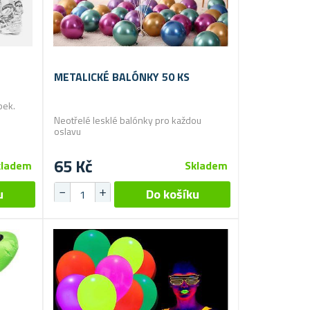
METALICKÉ BALÓNKY 50 KS
bek.
Neotřelé lesklé balónky pro každou
oslavu
65 Kč
kladem
Skladem