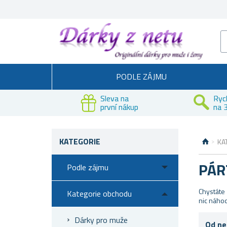
PODLE ZÁJMU
Sleva na
Ryc
první nákup
na 3
KATEGORIE
KA
PÁR
Podle zájmu
Chystáte
Kategorie obchodu
nic náhod
Dárky pro muže
Od ne