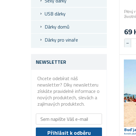
Sexy dárky
Pitný 
USB dárky
životn
Dárky domů
69 
Dárky pro vinaře
NEWSLETTER
Chcete odebírat náš
newsletter? Díky newsletteru
získáte pravidelné informace o
nových produktech, slevách a
zajímavých produktech.
Buď j
Ikonické pla