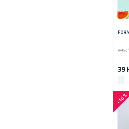
FORM
Vytvoř
39 
-16 %