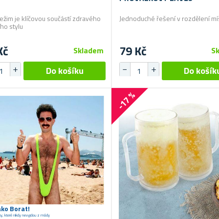
režim je klíčovou součástí zdravého
Jednoduché řešení v rozdělení mí
ího stylu
Kč
79 Kč
Skladem
S
-17 %
ako Borat!
vky, které nikdy nevyjdou z módy