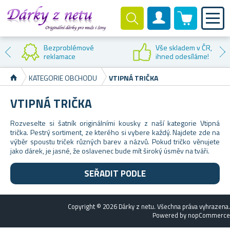
0 produktů
Zákaznický účet
Bezproblémové
Vše skladem v ČR,
reklamace
ihned odesíláme!
KATEGORIE OBCHODU
VTIPNÁ TRIČKA
VTIPNÁ TRIČKA
Rozveselte si šatník originálními kousky z naší kategorie Vtipná
trička. Pestrý sortiment, ze kterého si vybere každý. Najdete zde na
výběr spoustu triček různých barev a názvů. Pokud tričko věnujete
jako dárek, je jasné, že oslavenec bude mít široký úsměv na tváři.
SEŘADIT PODLE
Copyright © 2026 Dárky z netu. Všechna práva vyhrazena.
Powered by
nopCommerce