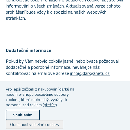
informováni o všech změnách. Aktualizovaná verze tohoto
prohlášení bude vždy k dispozici na našich webových
stránkách.
Dodatečné informace
Pokud by Vám nebylo cokoliv jasné, nebo byste požadovali
dodatečné a podrobné informace, neváhejte nás
kontaktovat na emailové adrese
info@darkyznetu.cz
.
V Táboře, Česká republika dne
1.6.2022
Pro lepší zážitek z nakupování dárků na
našem e-shopu používáme soubory
Váš tým společnosti
4Leaders, s.r.o.
cookies, které mohou být využity i k
personalizaci reklam
(přečíst)
.
Souhlasím
Copyright © 2026 Dárky z netu. Všechna práva vyhrazena.
Odmítnout volitelné cookies
Powered by
nopCommerce