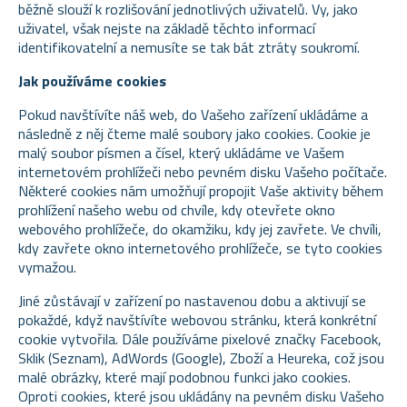
běžně slouží k rozlišování jednotlivých uživatelů. Vy, jako
uživatel, však nejste na základě těchto informací
identifikovatelní a nemusíte se tak bát ztráty soukromí.
Jak používáme cookies
Pokud navštívíte náš web, do Vašeho zařízení ukládáme a
následně z něj čteme malé soubory jako cookies. Cookie je
malý soubor písmen a čísel, který ukládáme ve Vašem
internetovém prohlížeči nebo pevném disku Vašeho počítače.
Některé cookies nám umožňují propojit Vaše aktivity během
prohlížení našeho webu od chvíle, kdy otevřete okno
webového prohlížeče, do okamžiku, kdy jej zavřete. Ve chvíli,
kdy zavřete okno internetového prohlížeče, se tyto cookies
vymažou.
Jiné zůstávají v zařízení po nastavenou dobu a aktivují se
pokaždé, když navštívíte webovou stránku, která konkrétní
cookie vytvořila. Dále používáme pixelové značky Facebook,
Sklik (Seznam), AdWords (Google), Zboží a Heureka, což jsou
malé obrázky, které mají podobnou funkci jako cookies.
Oproti cookies, které jsou ukládány na pevném disku Vašeho