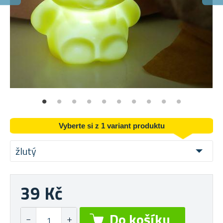
R
I s
Vyberte si z 1 variant produktu
žlutý
39 Kč