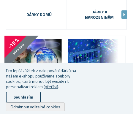
DÁRKY K
DÁRKY DOMŮ
NAROZENINÁM
-15 %
VÝPRODEJ
Pro lepší zážitek z nakupování dárků na
našem e-shopu používáme soubory
cookies, které mohou být využity i k
personalizaci reklam
(přečíst)
.
Souhlasím
PROJEKTOR VESMÍRU
PROJEKTOR NOČNÍ
D
Odmítnout volitelné cookies
OBLOHY - DELUXE
K
Skladem
Skladem
S
399 Kč