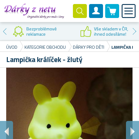
0 produktů
Zákaznický účet
Bezproblémové
Vše skladem v ČR,
reklamace
ihned odesíláme!
ÚVOD
KATEGORIE OBCHODU
DÁRKY PRO DĚTI
LAMPIČKA KRÁ
Lampička králíček - žlutý