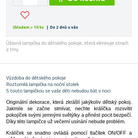
Skladem > 10 ks
| Do 2 dnů u vás
Úžasná lampička do dětského pokoje, která eliminuje strach
z tmy
Výzdoba do dětského pokoje
Roztomilá lampička na noční stolek
S touto lampičkou se vaše děti nebudou bát v noci
Originální dekorace, která zkrášlí jakýkoliv dětský pokoj.
Jakmile se začne stmívat, nechte králíčka rozsvítit
pokojíček svými jemnými světýlky a přinést pocit bezpečí.
Díky této lampičce už večerní usínání nebude problém.
Králíček se snadno ovládá pomocí tlačítek ON/OFF a