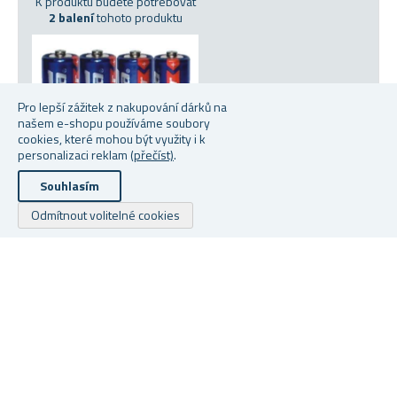
K produktu budete potřebovat
2 balení
tohoto produktu
Pro lepší zážitek z nakupování dárků na
našem e-shopu používáme soubory
cookies, které mohou být využity i k
personalizaci reklam
(přečíst)
.
Souhlasím
Odmítnout volitelné cookies
TUŽKOVÁ BATERIE AA 4KS
Skladem
Od 23 Kč
Copyright © 2026 Dárky z netu. Všechna práva vyhrazena.
Powered by
nopCommerce