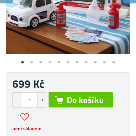
H
Nat
699 Kč
není skladem