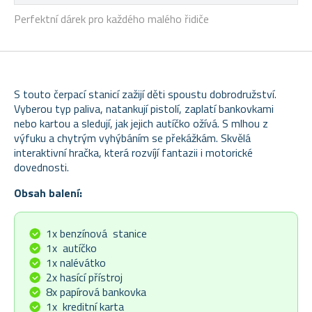
Perfektní dárek pro každého malého řidiče
S touto čerpací stanicí zažijí děti spoustu dobrodružství.
Vyberou typ paliva, natankují pistolí, zaplatí bankovkami
nebo kartou a sledují, jak jejich autíčko ožívá. S mlhou z
výfuku a chytrým vyhýbáním se překážkám. Skvělá
interaktivní hračka, která rozvíjí fantazii i motorické
dovednosti.
Obsah balení:
1x benzínová stanice
1x autíčko
1x nalévátko
2x hasící přístroj
8x papírová bankovka
1x kreditní karta