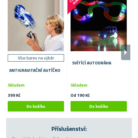
O
A
Více barev na výběr
SVÍTÍCÍ AUTODRÁHA
A
A
ANTIGRAVITAČNÍ AUTÍČKO
Skladem
Skladem
S
399 Kč
Od 190 Kč
13
Příslušenství: