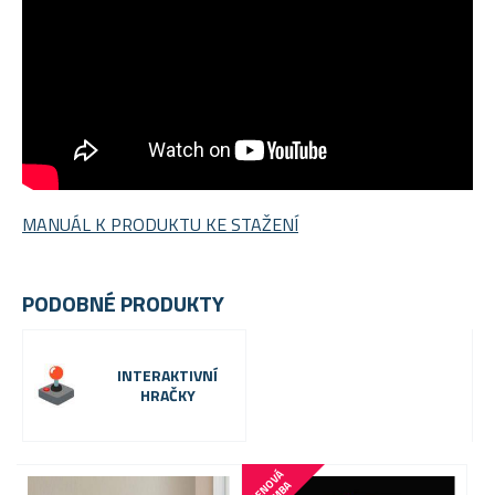
MANUÁL K PRODUKTU KE STAŽENÍ
PODOBNÉ PRODUKTY
INTERAKTIVNÍ
HRAČKY
C
E
N
V
Á
B
O
M
B