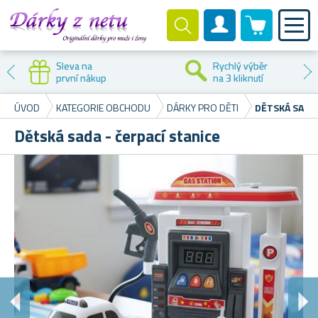
0 produktů
Zákaznický účet
Poštovné
Bezproblémové
již od 49 Kč
reklamace
ÚVOD
KATEGORIE OBCHODU
DÁRKY PRO DĚTI
DĚTSKÁ SADA 
Dětská sada - čerpací stanice