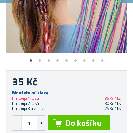
P
Sn
35 Kč
Množstevní slevy
Při koupi 1 kusu
35 Kč / ks
Při koupi 2 kusů
30 Kč / ks
Při koupi 3 a více balení
25 Kč / ks