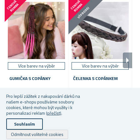
C
E
N
V
Á
B
O
M
B
C
E
N
V
Á
B
O
M
B
O
A
O
A
VÝPRODEJ
Více barev na výběr
Více barev na výběr
GUMIČKA S COPÁNKY
ČELENKA S COPÁNKEM
D
S
Skladem
Skladem
S
Pro lepší zážitek z nakupování dárků na
našem e-shopu používáme soubory
29 Kč
23 Kč
39
cookies, které mohou být využity i k
personalizaci reklam
(přečíst)
.
Souhlasím
Copyright © 2026 Dárky z netu. Všechna práva vyhrazena.
Odmítnout volitelné cookies
Powered by
nopCommerce