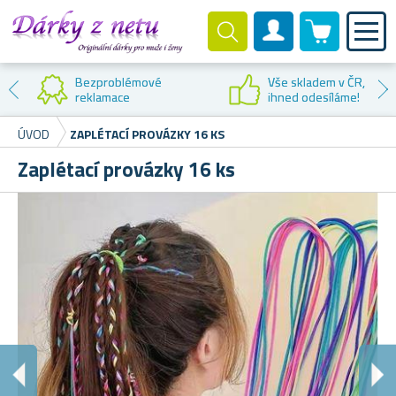
0 produktů
Zákaznický účet
Bezproblémové
Vše skladem v ČR,
reklamace
ihned odesíláme!
ÚVOD
ZAPLÉTACÍ PROVÁZKY 16 KS
Zaplétací provázky 16 ks