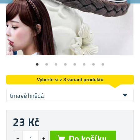
V
Na
Vyberte si z 3 variant produktu
tmavě hnědá
23 Kč