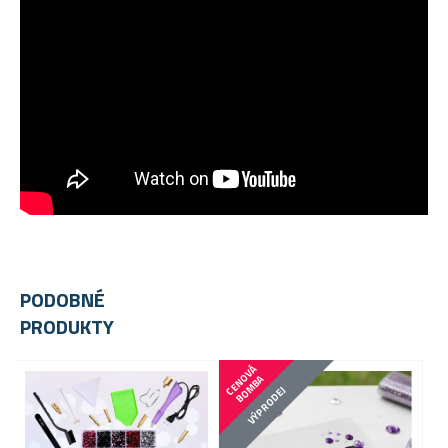
PODOBNÉ
PRODUKTY
C
E
N
V
Á
B
O
M
B
O
A
VÝPRODEJ