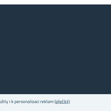
ity i k personalizaci reklam
(přečíst)
.