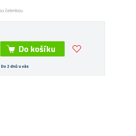
vou čelenkou
 Do 2 dnů u vás