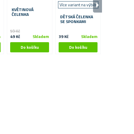
Více variant na výběr
Více barev na
KVĚTINOVÁ
ČELENKA
DĚTSKÁ ČELENKA
ČELENKA SE
SE SPONKAMI
SPONKAMI
59 Kč
m
49 Kč
Skladem
39 Kč
Skladem
Od 20 Kč
S