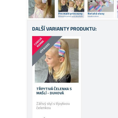
Pro malé princezny
Netahá vlasy
Každodenní nošení i speciální příležitosti
Pohodlné nošení
DALŠÍ VARIANTY PRODUKTU:
C
E
N
V
Á
B
O
M
B
O
A
VÝPRODEJ
TŘPYTIVÁ ČELENKA S
MAŠLÍ - DUHOVÁ
Zářivý styl s třpytivou
čelenkou