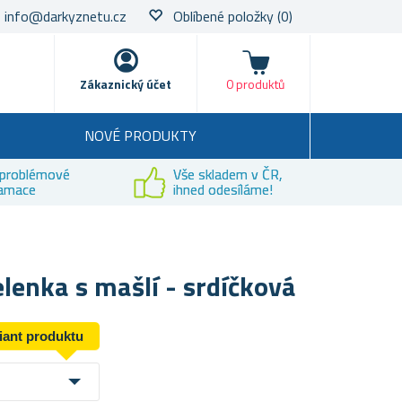
info@darkyznetu.cz
Oblíbené položky
(0)
Nákupní košík
Zákaznický účet
0 produktů
NOVÉ PRODUKTY
problémové
Vše skladem v ČR,
lamace
ihned odesíláme!
elenka s mašlí - srdíčková
riant produktu