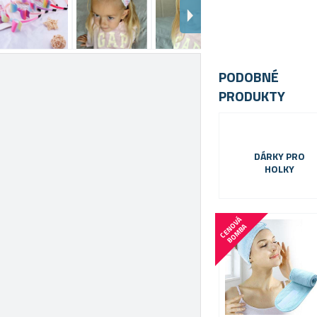
PODOBNÉ
PRODUKTY
DÁRKY PRO
HOLKY
C
E
N
V
Á
B
O
M
B
O
A