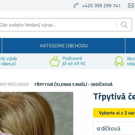
+420 399 299 741
KATEGORIE OBCHODU
Poštovné
hlý výběr
Bez
již od 49 Kč
 kliknutí
rek
RKY PRO HOLKY
TŘPYTIVÁ ČELENKA S MAŠLÍ - SRDÍČKOVÁ
Třpytivá č
Vyberte si z 2 va
srdíčková