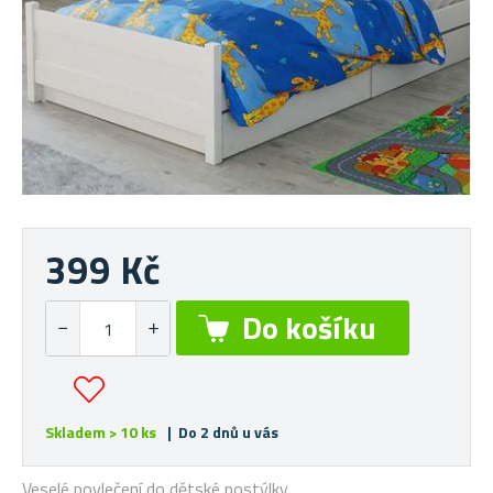
399 Kč
Skladem > 10 ks
| Do 2 dnů u vás
Veselé povlečení do dětské postýlky