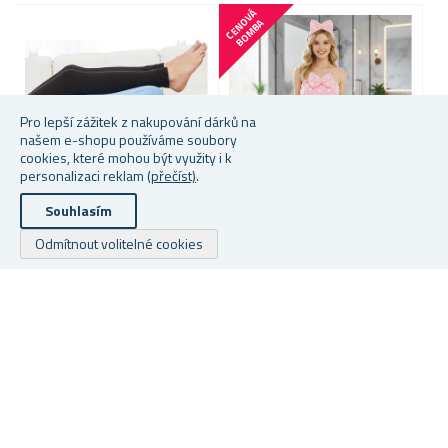
C
E
N
V
Á
B
O
M
B
O
A
Pro lepší zážitek z nakupování dárků na
našem e-shopu používáme soubory
cookies, které mohou být využity i k
personalizaci reklam
(přečíst)
.
Souhlasím
Více barev na výběr
RELAXAČNÍ POLŠTÁŘ POD
B
Odmítnout volitelné cookies
NOHY
B
RUČNÍKOVÉ ŠATY S
ČELENKOU
Skladem
Skladem
S
399 Kč
249 Kč
Od
Copyright © 2026 Dárky z netu. Všechna práva vyhrazena.
Powered by
nopCommerce