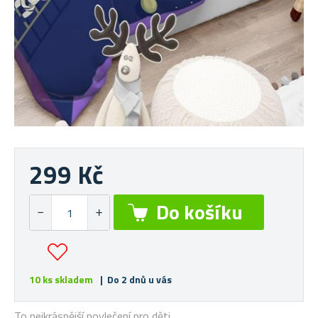
299 Kč
10 ks skladem
| Do 2 dnů u vás
To nejkrásnější povlečení pro děti