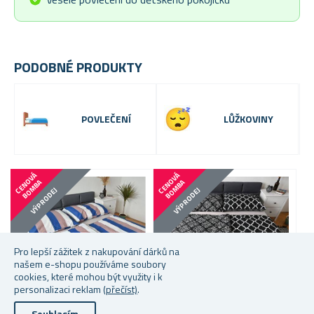
PODOBNÉ PRODUKTY
POVLEČENÍ
LŮŽKOVINY
C
E
N
V
Á
B
O
M
B
C
E
N
V
Á
B
O
M
B
O
A
O
A
VÝPRODEJ
VÝPRODEJ
Pro lepší zážitek z nakupování dárků na
našem e-shopu používáme soubory
cookies, které mohou být využity i k
personalizaci reklam
(přečíst)
.
Souhlasím