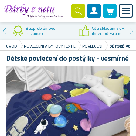
0 produktů
Zákaznický účet
Bezproblémové
Vše skladem v ČR,
reklamace
ihned odesíláme!
ÚVOD
POVLEČENÍ A BYTOVÝ TEXTIL
POVLEČENÍ
DĚTSKÉ POVL
Dětské povlečení do postýlky - vesmírné