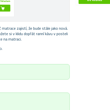
Skladem
č matrace zajistí, že bude stále jako nová.
ete si v klidu dopřát ranní kávu v posteli
te na matraci.
o.