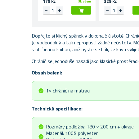
179 Kč
329 Kč
Skladem
Dopřejte si klidný spánek v dokonalé čistotě. Chráni
Je voděodolný a tak nepropustí žádné nečistoty. Můž
s oblíbenou knihou, aniž byste se báli, že kávu vylije
Chránič se jednoduše nasadí jako klasické prostěradl
Obsah balení:
1× chránič na matraci
Technická specifikace:
Rozměry podložky:
180 × 200 cm + okraje
Materiál: 100% polyester