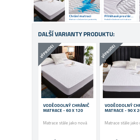
Chrání matraci
Přiléhavé prostěradlo
Matrace zůstane bez poskvrnky
Prodlužte životnost své matrace
DALŠÍ VARIANTY PRODUKTU:
VÝPRODEJ
VÝPRODEJ
VODĚODOLNÝ CHRÁNIČ
VODĚODOLNÝ CH
MATRACE - 60 X 120
MATRACE - 90 
Matrace stále jako nová
Matrace stále jako