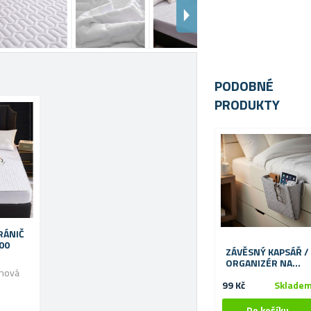
PODOBNÉ
PRODUKTY
RÁNIČ
X 200
ZÁVĚSNÝ KAPSÁŘ /
ORGANIZÉR NA
 nová
POSTEL - ŠEDIVÝ
99 Kč
Sklade