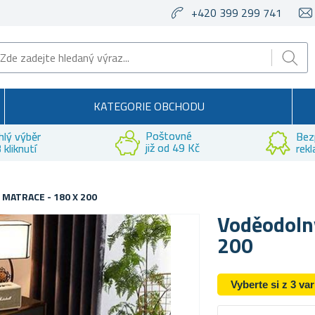
+420 399 299 741
KATEGORIE OBCHODU
Poštovné
hlý výběr
Bez
již od 49 Kč
 kliknutí
rek
MATRACE - 180 X 200
Voděodolný
200
Vyberte si z 3 va