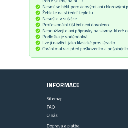
Perte šetrně na 30 °C
Nesmí se bělit peroxidovými ani chlorovými p
Žehlete na střední teplotu
Nesušte v sušičce
Profesionální čištění není dovoleno
Nepoužívejte ani přípravky na skvrny, které 
Podložka je voděodolná
Lze ji navléct jako klasické prostěradlo
Chrání matraci před poškozením a pošpinění
INFORMACE
Sitemap
FAQ
O nás
Doprava a platba