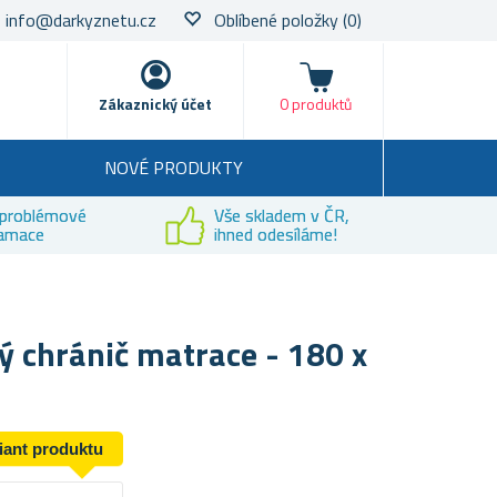
info@darkyznetu.cz
Oblíbené položky
(0)
Nákupní košík
Zákaznický účet
0 produktů
NOVÉ PRODUKTY
problémové
Vše skladem v ČR,
lamace
ihned odesíláme!
 chránič matrace - 180 x
riant produktu