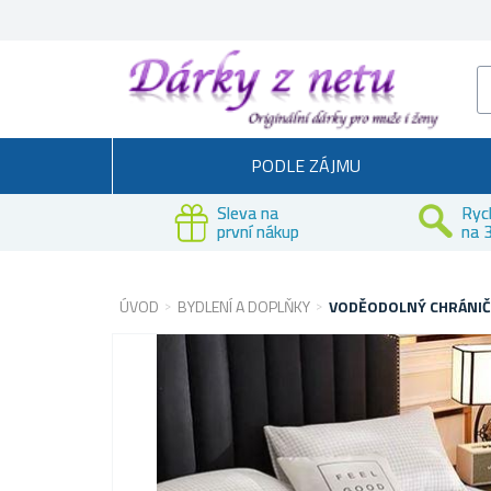
PODLE ZÁJMU
Sleva na
Ryc
první nákup
na 3
ÚVOD
BYDLENÍ A DOPLŇKY
VODĚODOLNÝ CHRÁNIČ 