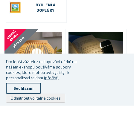
BYDLENÍ A
DOPLŇKY
C
E
N
V
Á
B
O
M
B
O
A
VÝPRODEJ
Pro lepší zážitek z nakupování dárků na
našem e-shopu používáme soubory
cookies, které mohou být využity i k
personalizaci reklam
(přečíst)
.
Souhlasím
Odmítnout volitelné cookies
BAMBUSOVÁ STOLNÍ
SKLÁDACÍ LED LAMPIČKA
D
LAMPA S LED ŽÁROVKOU,
NA ČTENÍ S KLIPEM
K
TEPLÁ BÍLÁ
Skladem
Skladem
S
329 Kč
175 Kč
65