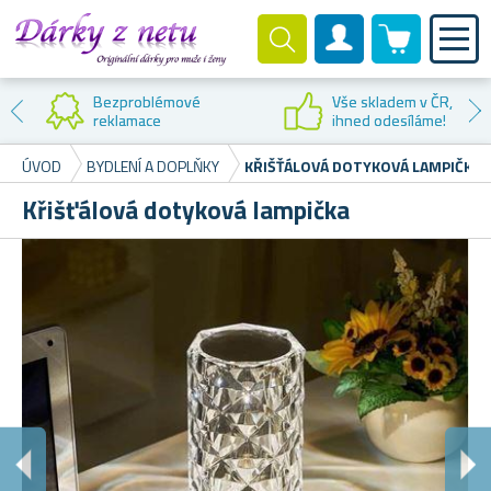
0 produktů
Zákaznický účet
Bezproblémové
Vše skladem v ČR,
reklamace
ihned odesíláme!
ÚVOD
BYDLENÍ A DOPLŇKY
KŘIŠŤÁLOVÁ DOTYKOVÁ LAMPIČKA
Křišťálová dotyková lampička