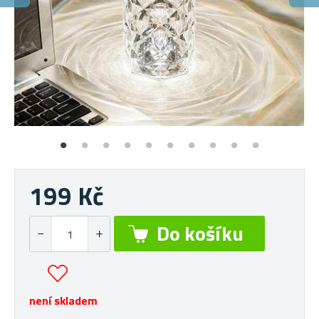
J
Vy
199 Kč
není skladem