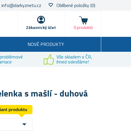
info@darkyznetu.cz
Oblíbené položky
(0)
Nákupní košík
Zákaznický účet
0 produktů
NOVÉ PRODUKTY
problémové
Vše skladem v ČR,
lamace
ihned odesíláme!
elenka s mašlí - duhová
riant produktu