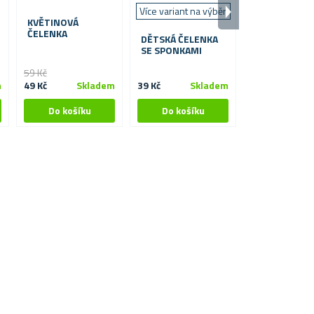
Více variant na výběr
Více barev na
KVĚTINOVÁ
ČELENKA
DĚTSKÁ ČELENKA
ČELENKA SE
SE SPONKAMI
SPONKAMI
59 Kč
m
49 Kč
Skladem
39 Kč
Skladem
Od 20 Kč
S