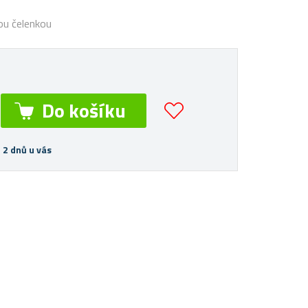
vou čelenkou
 2 dnů u vás