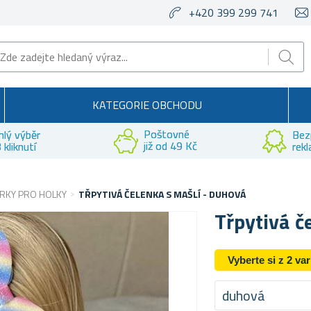
+420 399 299 741
KATEGORIE OBCHODU
Poštovné
hlý výběr
Bez
již od 49 Kč
 kliknutí
rek
RKY PRO HOLKY
TŘPYTIVÁ ČELENKA S MAŠLÍ - DUHOVÁ
Třpytivá č
Vyberte si z 2 va
duhová