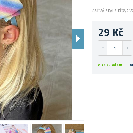
Zářivý styl s třpyti
29 Kč
8 ks skladem
| Do