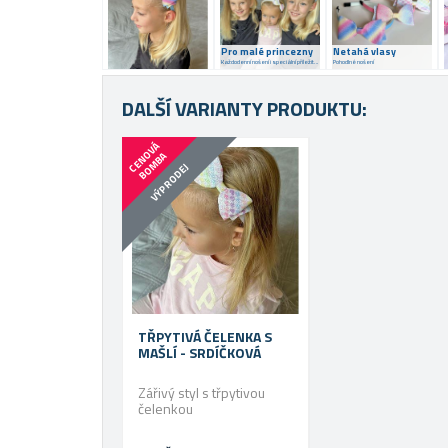
Pro malé princezny
Netahá vlasy
Každodenní nošení i speciální příležitosti
Pohodlné nošení
DALŠÍ VARIANTY PRODUKTU:
C
E
N
V
Á
B
O
M
B
O
A
VÝPRODEJ
TŘPYTIVÁ ČELENKA S
MAŠLÍ - SRDÍČKOVÁ
Zářivý styl s třpytivou
čelenkou