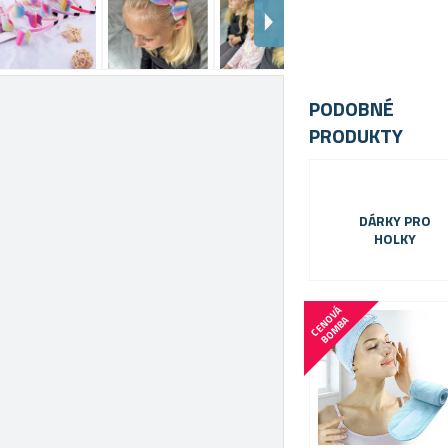
PODOBNÉ
PRODUKTY
DÁRKY PRO
HOLKY
C
E
N
V
Á
B
O
M
B
O
A