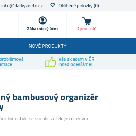
info@darkyznetu.cz
Oblíbené položky
(0)
Nákupní košík
Zákaznický účet
0 produktů
NOVÉ PRODUKTY
problémové
Vše skladem v ČR,
lamace
ihned odesíláme!
lný bambusový organizér
y
řírodním stylu se snoubí s účelným úložným