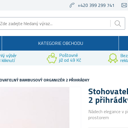
+420 399 299 741
KATEGORIE OBCHODU
Poštovné
hlý výběr
Bez
již od 49 Kč
 kliknutí
rek
OVATELNÝ BAMBUSOVÝ ORGANIZÉR 2 PŘIHRÁDKY
Stohovate
2 přihrádk
Nádech elegance v p
prostorem