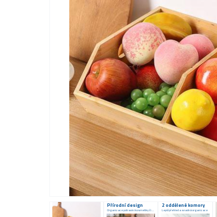
Přírodní design
2 oddělené komory
Organizace potravin i kosmetiky či hraček
Lepší přehled a snadná organizace