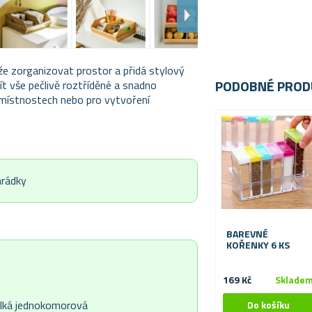
e zorganizovat prostor a přidá stylový
PODOBNÉ PROD
ít vše pečlivě roztříděné a snadno
 místnostech nebo pro vytvoření
hrádky
BAREVNÉ
KOŘENKY 6 KS
169 Kč
Sklade
velká jednokomorová