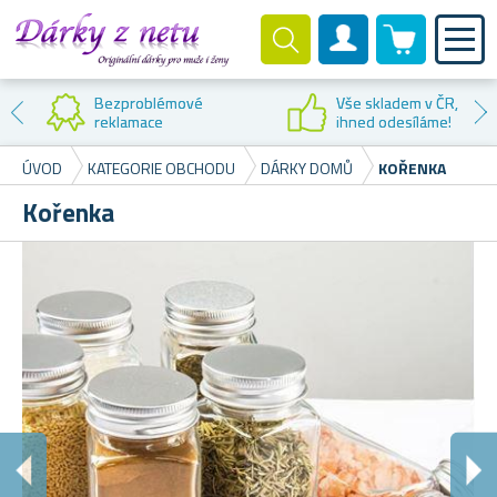
0 produktů
Zákaznický účet
Bezproblémové
Vše skladem v ČR,
reklamace
ihned odesíláme!
ÚVOD
KATEGORIE OBCHODU
DÁRKY DOMŮ
KOŘENKA
Kořenka