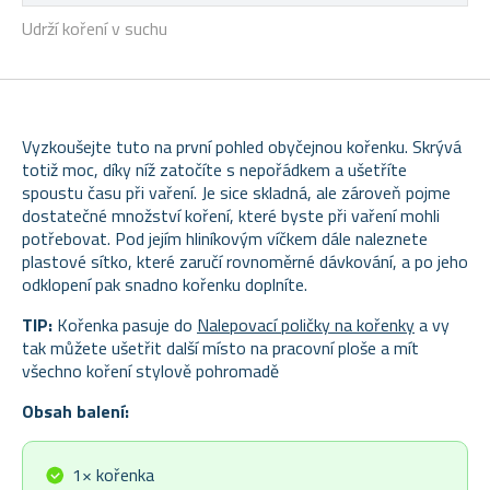
Udrží koření v suchu
Vyzkoušejte tuto na první pohled obyčejnou kořenku. Skrývá
totiž moc, díky níž zatočíte s nepořádkem a ušetříte
spoustu času při vaření. Je sice skladná, ale zároveň pojme
dostatečné množství koření, které byste při vaření mohli
potřebovat. Pod jejím hliníkovým víčkem dále naleznete
plastové sítko, které zaručí rovnoměrné dávkování, a po jeho
odklopení pak snadno kořenku doplníte.
TIP:
Kořenka pasuje do
Nalepovací poličky na kořenky
a vy
tak můžete u
š
etřit další místo na pracovní ploše a mít
všechno koření stylově pohromadě
Obsah balení:
1× kořenka