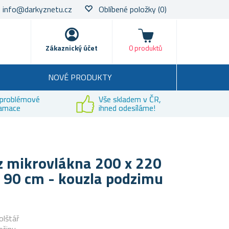
info@darkyznetu.cz
Oblíbené položky
(0)
Nákupní košík
Zákaznický účet
0 produktů
NOVÉ PRODUKTY
problémové
Vše skladem v ČR,
lamace
ihned odesíláme!
z mikrovlákna 200 x 220
 90 cm - kouzla podzimu
olštář