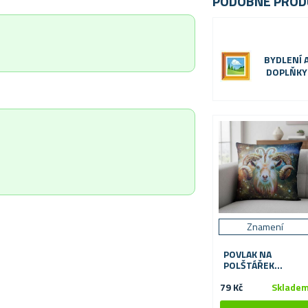
PODOBNÉ PROD
BYDLENÍ 
DOPLŇKY
Znamení
POVLAK NA
POLŠTÁŘEK
ZNAMENÍ
79 Kč
Sklade