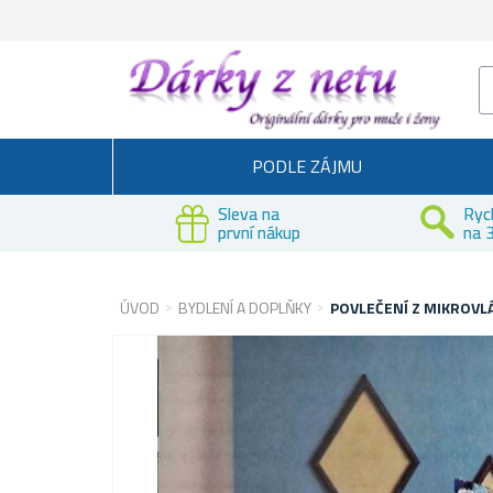
PODLE ZÁJMU
Sleva na
Ryc
první nákup
na 3
ÚVOD
BYDLENÍ A DOPLŇKY
POVLEČENÍ Z MIKROVLÁ