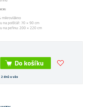
eřinu
ace:
% mikrovlákno
u na polštář: 70 × 90 cm
u na peřinu: 200 × 220 cm
 2 dnů u vás