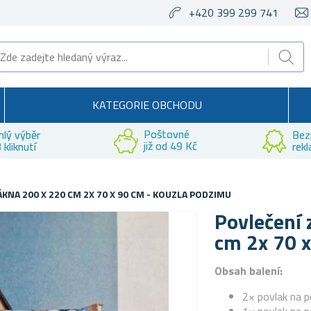
+420 399 299 741
KATEGORIE OBCHODU
Poštovné
hlý výběr
Bez
již od 49 Kč
 kliknutí
rek
KNA 200 X 220 CM 2X 70 X 90 CM - KOUZLA PODZIMU
Povlečení 
cm 2x 70 x
Obsah balení:
2× povlak na p