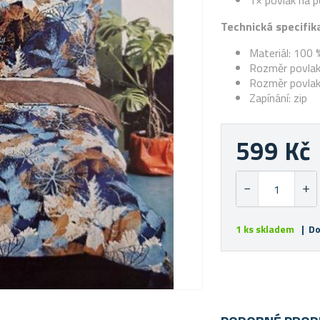
1× povlak na p
Technická specifik
Materiál: 100 
Rozměr povlak
Rozměr povlak
Zapínání: zip
599 Kč
1 ks skladem
| Do