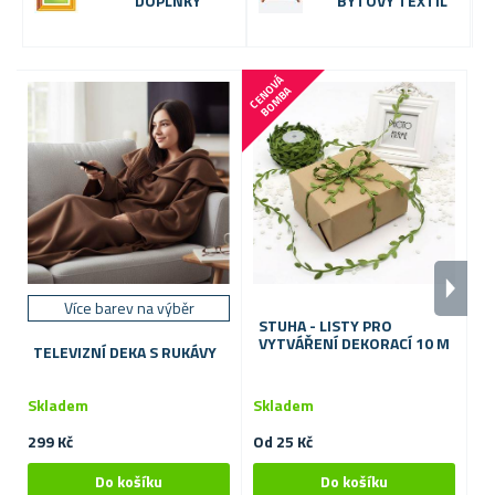
DOPLŇKY
BYTOVÝ TEXTIL
-
C
E
N
V
Á
B
O
M
B
O
A
Více barev na výběr
STUHA - LISTY PRO
S
VYTVÁŘENÍ DEKORACÍ 10 M
Z
TELEVIZNÍ DEKA S RUKÁVY
S
Skladem
Skladem
99
299 Kč
Od 25 Kč
79