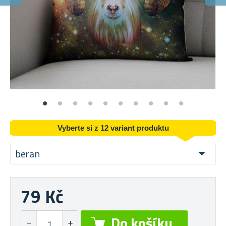
S
Zút
Vyberte si z 12 variant produktu
beran
79 Kč