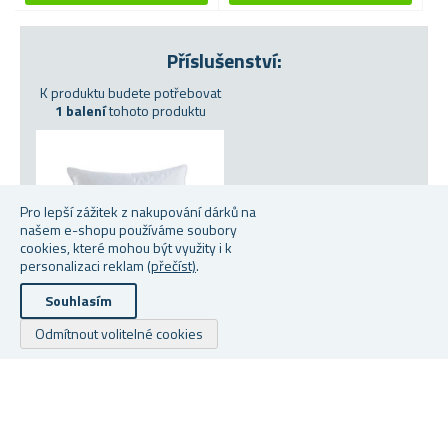
Příslušenství:
K produktu budete potřebovat
1 balení
tohoto produktu
Pro lepší zážitek z nakupování dárků na
našem e-shopu používáme soubory
cookies, které mohou být využity i k
personalizaci reklam
(přečíst)
.
Souhlasím
Odmítnout volitelné cookies
POLŠTÁŘEK 40 X 40 CM
Skladem
99 Kč