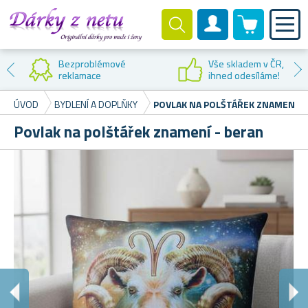
0 produktů
Zákaznický účet
Bezproblémové
Vše skladem v ČR,
reklamace
ihned odesíláme!
ÚVOD
BYDLENÍ A DOPLŇKY
POVLAK NA POLŠTÁŘEK ZNAMENÍ -
Povlak na polštářek znamení - beran