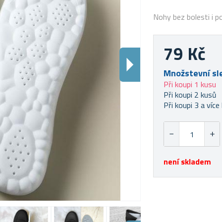
Nohy bez bolesti i p
79 Kč
Množstevní sl
Při koupi 1 kusu
Při koupi 2 kusů
Při koupi 3 a více 
není skladem