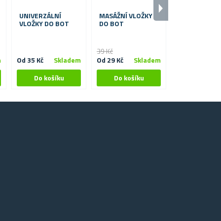
UNIVERZÁLNÍ
MASÁŽNÍ VLOŽKY
TERMOVLOŽK
VLOŽKY DO BOT
DO BOT
BOT
39 Kč
m
Od 35 Kč
Skladem
Od 29 Kč
Skladem
59 Kč
S