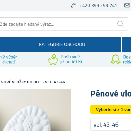
+420 399 299 741
KATEGORIE OBCHODU
Poštovné
hlý výběr
Bez
již od 49 Kč
 kliknutí
rek
ĚNOVÉ VLOŽKY DO BOT - VEL. 43-46
Pěnové vlo
Vyberte si z 1 va
vel. 43-46