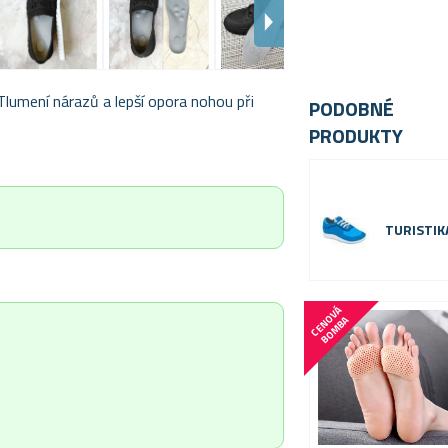
Tlumení nárazů a lepší opora nohou při
PODOBNÉ
PRODUKTY
TURISTIK
C
E
N
V
Á
B
O
M
B
O
A