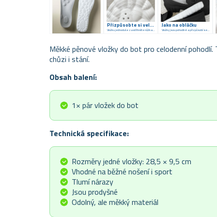
Přizpůsobte si velikost
Jako na obláčku
Vložku jednoduše zastřihněte nůžkami
Vložky jsou pohodlné a přizpůsobí se chodidlům
Měkké pěnové vložky do bot pro celodenní pohodlí. 
chůzi i stání.
Obsah balení:
1× pár vložek do bot
Technická specifikace:
Rozměry jedné vložky: 28,5 × 9,5 cm
Vhodné na běžné nošení i sport
Tlumí nárazy
Jsou prodyšné
Odolný, ale měkký materiál