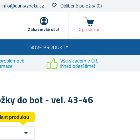
info@darkyznetu.cz
Oblíbené položky
(0)
Nákupní košík
Zákaznický účet
0 produktů
NOVÉ PRODUKTY
problémové
Vše skladem v ČR,
lamace
ihned odesíláme!
žky do bot - vel. 43-46
riant produktu