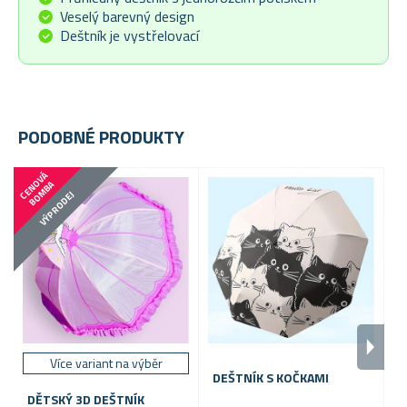
Veselý barevný design
Deštník je vystřelovací
PODOBNÉ PRODUKTY
VÝP
C
E
N
V
Á
B
O
M
B
O
A
VÝPRODEJ
Více variant na výběr
DEŠTNÍK S KOČKAMI
D
J
DĚTSKÝ 3D DEŠTNÍK