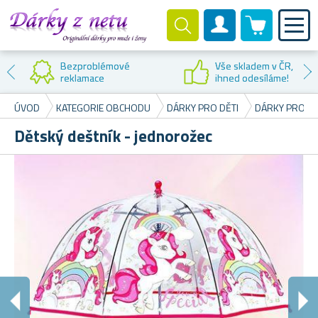
0 produktů
Zákaznický účet
Bezproblémové
Vše skladem v ČR,
reklamace
ihned odesíláme!
ÚVOD
KATEGORIE OBCHODU
DÁRKY PRO DĚTI
DÁRKY PRO H
Dětský deštník - jednorožec