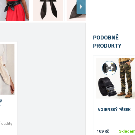
PODOBNÉ
PRODUKTY
Ý
Ý
VOJENSKÝ PÁSEK
 outfity
169 Kč
Sklade