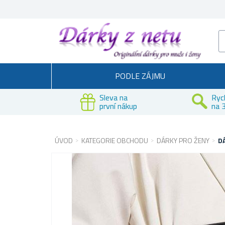
PODLE ZÁJMU
Sleva na
Ryc
první nákup
na 3
ÚVOD
KATEGORIE OBCHODU
DÁRKY PRO ŽENY
D