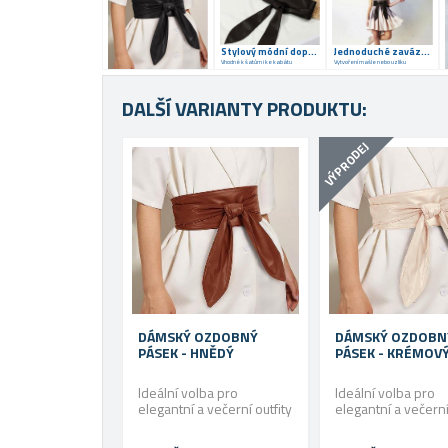
Stylový módní doplněk
Jednoduché zavázání
Vhodné k šatům i ke kabátu
Vytvoření mašle nebo uzlíku
DALŠÍ VARIANTY PRODUKTU:
VÝPRODEJ
DÁMSKÝ OZDOBNÝ
DÁMSKÝ OZDOBN
PÁSEK - HNĚDÝ
PÁSEK - KRÉMOV
Ideální volba pro
Ideální volba pro
elegantní a večerní outfity
elegantní a večerní