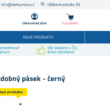
info@darkyznetu.cz
Oblíbené položky
(0)
Nákupní košík
Zákaznický účet
0 produktů
NOVÉ PRODUKTY
problémové
Vše skladem v ČR,
lamace
ihned odesíláme!
dobný pásek - černý
riant produktu