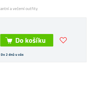
gantní a večerní outfity
 Do 2 dnů u vás