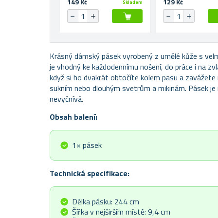
149 Kč
129 Kč
Skladem
Krásný dámský pásek vyrobený z umělé kůže s velm
je vhodný ke každodennímu nošení, do práce i na zvlá
když si ho dvakrát obtočíte kolem pasu a zavážete 
sukním nebo dlouhým svetrům a mikinám. Pásek je m
nevyčnívá.
Obsah balení:
1× pásek
Technická specifikace:
Délka pásku: 244 cm
Šířka v nejširším místě: 9,4 cm