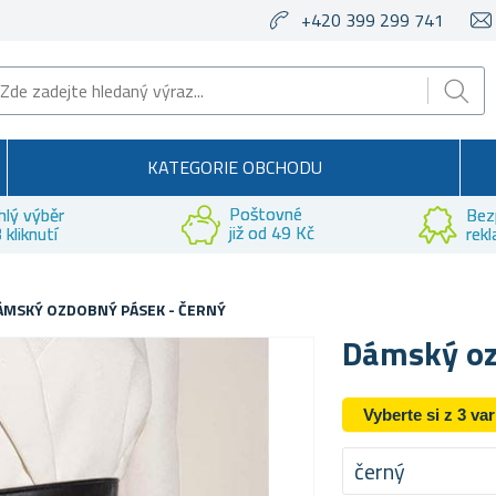
+420 399 299 741
KATEGORIE OBCHODU
Poštovné
hlý výběr
Bez
již od 49 Kč
 kliknutí
rek
ÁMSKÝ OZDOBNÝ PÁSEK - ČERNÝ
Dámský oz
Vyberte si z 3 va
černý