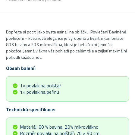
Dopřejte si pocit, jako byste usínali na obláčku. Povlečení Bavlněné
povlečení – květinová elegance je vyrobeno z kvalitní kombinace
80 % bavlny a 20 % mikrovlákna, která je hebká a příjemná k
pokožce. Jemná vlákna vás pohladí po celém těle a zajistí maximální
pohodlí každou noc.
Obsah balení:
1× povlak na polštář
1× povlak na peřinu
Technická specifikace:
Materiál: 80 % bavlna, 20% mikrovlákno
Rozměr povlaku na polštář: 70 × 90 cm