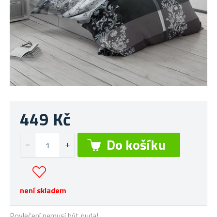
449 Kč
není skladem
Povlečení nemusí být nuda!