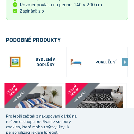
Rozměr povlaku na peřinu: 140 × 200 cm
Zapínání: zip
PODOBNÉ PRODUKTY
BYDLENÍ A
POVLEČENÍ
DOPLŇKY
C
E
N
V
Á
B
O
M
B
C
E
N
V
Á
B
O
M
B
O
A
O
A
VÝPRODEJ
VÝPRODEJ
Pro lepší zážitek z nakupování dárků na
našem e-shopu používáme soubory
cookies, které mohou být využity i k
personalizaci reklam
(přečíst)
.