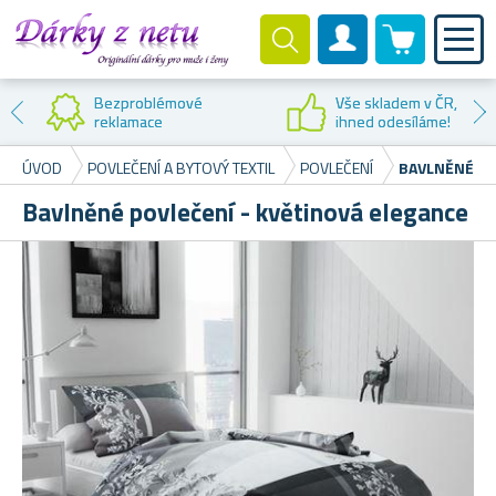
0 produktů
Zákaznický účet
Bezproblémové
Vše skladem v ČR,
reklamace
ihned odesíláme!
ÚVOD
POVLEČENÍ A BYTOVÝ TEXTIL
POVLEČENÍ
BAVLNĚNÉ PO
Bavlněné povlečení - květinová elegance