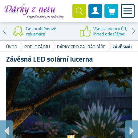
0 produktů
Zákaznický účet
Bezproblémové
Vše skladem v ČR,
reklamace
ihned odesíláme!
ÚVOD
PODLE ZÁJMU
DÁRKY PRO ZAHRÁDKÁŘE
ZÁVĚSNÁ LE
Závěsná LED solární lucerna