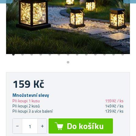
P
Sol
159 Kč
Množstevní slevy
Při koupi 1 kusu
159 Kč / ks
Při koupi 2 kusů
149 Kč / ks
Při koupi 3 a více balení
139 Kč / ks