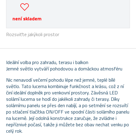
není skladem
Rozsviťte jakýkoli prostor
Ideální volba pro zahradu, terasu i balkon
Jemné světlo vytváří pohodovou a domáckou atmosféru
Nic nenavodí večerní pohodu lépe než jemné, teplé bílé
světlo. Tato lucerna kombinuje funkčnost a krásu, což z ní
činí ideální doplněk pro venkovní prostory. Závěsná LED
solární lucerna se hodí do jakékoli zahrady či terasy. Díky
solárnímu panelu se přes den nabíjí, a po setmění se rozsvítí
po stlačení tlačítka ON/OFF ve spodní části solárního panelu
na lucerně. Její odolná konstrukce zaručuje, že zvládne i
nepříznivé počasí, takže ji můžete bez obav nechat venku po
celý rok.