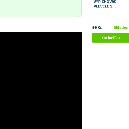
VYPICHOVAČ
PLEVELE S
KOLÉBKOU A
DŘEVĚNOU
RUKOJETÍ
99 Kč
Sklade