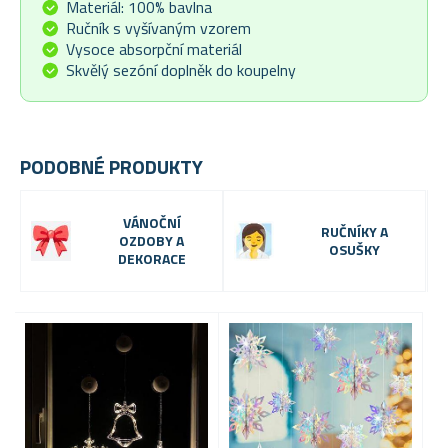
Materiál: 100% bavlna
Ručník s vyšívaným vzorem
Vysoce absorpční materiál
Skvělý sezóní doplněk do koupelny
PODOBNÉ PRODUKTY
VÁNOČNÍ
RUČNÍKY A
OZDOBY A
OSUŠKY
DEKORACE
VÝP