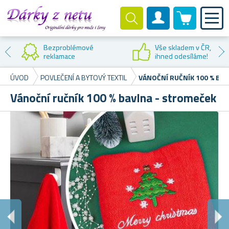
0 produktů
Zákaznický účet
Bezproblémové
Vše skladem v ČR,
reklamace
ihned odesíláme!
ÚVOD
POVLEČENÍ A BYTOVÝ TEXTIL
VÁNOČNÍ RUČNÍK 100 % BA
Vánoční ručník 100 % bavlna - stromeček