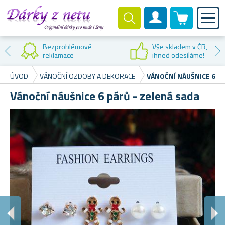
0 produktů
Zákaznický účet
Bezproblémové
Vše skladem v ČR,
reklamace
ihned odesíláme!
ÚVOD
VÁNOČNÍ OZDOBY A DEKORACE
VÁNOČNÍ NÁUŠNICE 6 PÁ
Vánoční náušnice 6 párů - zelená sada
U
Skv