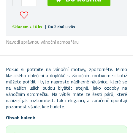
Skladem > 10 ks
| Do 2 dnů u vás
Navodí správnou vánoční atmosféru
Pokud si potrpíte na vánoční motivy, zpozorněte. Mimo
klasického oblečení a doplňků s vánočním motivem si totiž
můžete pořídit i tyto naprosto nádherné náušnice, které se
na vašich uších budou blyštět stejně, jako ozdoby na
vánočním stromečku. Na výběr máte ze šesti párů, které
nabízejí jak roztomilost, tak i eleganci, a zaručeně upoutají
pozornost všude, kde budete.
Obsah balení: