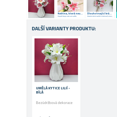
Květina, která neuvadne
Dlouhotrvající krása bez starostí
Nepotřebuje vodu ani světlo
Vhodná i do tmavších místností a koutů
DALŠÍ VARIANTY PRODUKTU:
UMĚLÁ KYTICE LILIÍ -
BÍLÁ
Bezúdržbová dekorace