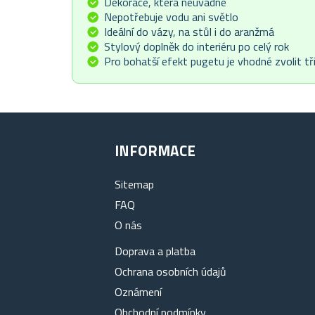
Dekorace, která neuvadne
Nepotřebuje vodu ani světlo
Ideální do vázy, na stůl i do aranžmá
Stylový doplněk do interiéru po celý rok
Pro bohatší efekt pugetu je vhodné zvolit tři
INFORMACE
Sitemap
FAQ
O nás
Doprava a platba
Ochrana osobních údajů
Oznámení
Obchodní podmínky