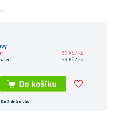
ce
evy
ní
69 Kč / ks
balení
59 Kč / ks
 Do 2 dnů u vás