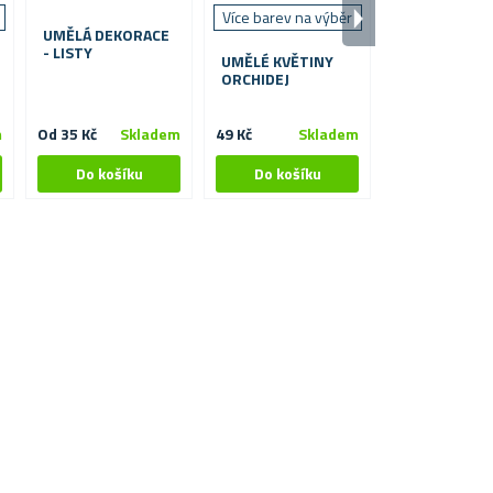
Více barev na výběr
Více barev na
UMĚLÁ DEKORACE
- LISTY
UMĚLÉ KVĚTINY
UMĚLÁ PŘEVI
ORCHIDEJ
KVĚTINA 90 
m
Od 35 Kč
Skladem
49 Kč
Skladem
129 Kč
S