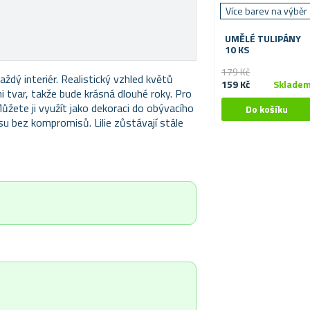
Více barev na výběr
UMĚLÉ TULIPÁNY
10 KS
179 Kč
každý interiér. Realistický vzhled květů
159 Kč
Sklade
ni tvar, takže bude krásná dlouhé roky. Pro
Můžete ji využít jako dekoraci do obývacího
ásu bez kompromisů. Lilie zůstávají stále