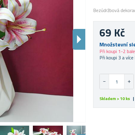
Bezúdržbová dekora
69 Kč
Množstevní sl
Při koupi 1-2 bale
Při koupi 3 a více 
Skladem > 10 ks
|