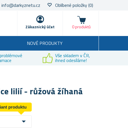
info@darkyznetu.cz
Oblíbené položky
(0)
Nákupní košík
Zákaznický účet
0 produktů
NOVÉ PRODUKTY
problémové
Vše skladem v ČR,
lamace
ihned odesíláme!
e lilií - růžová žíhaná
riant produktu