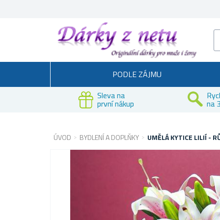
PODLE ZÁJMU
Sleva na
Ryc
první nákup
na 3
ÚVOD
BYDLENÍ A DOPLŇKY
UMĚLÁ KYTICE LILIÍ - 