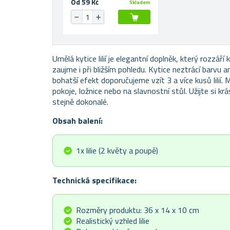
Od 59 Kč
Skladem
Umělá kytice lilií je elegantní doplněk, který rozzáří 
zaujme i při bližším pohledu. Kytice neztrácí barvu a
bohatší efekt doporučujeme vzít 3 a více kusů lilií. 
pokoje, ložnice nebo na slavnostní stůl. Užijte si kr
stejně dokonalé.
Obsah balení:
1x lilie (2 květy a poupě)
Technická specifikace:
Rozměry produktu: 36 x 14 x 10 cm
Realistický vzhled lilie