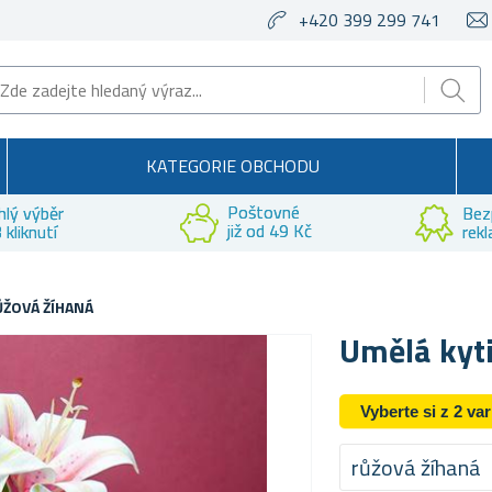
+420 399 299 741
KATEGORIE OBCHODU
Poštovné
hlý výběr
Bez
již od 49 Kč
 kliknutí
rek
RŮŽOVÁ ŽÍHANÁ
Umělá kytic
Vyberte si z 2 va
růžová žíhaná