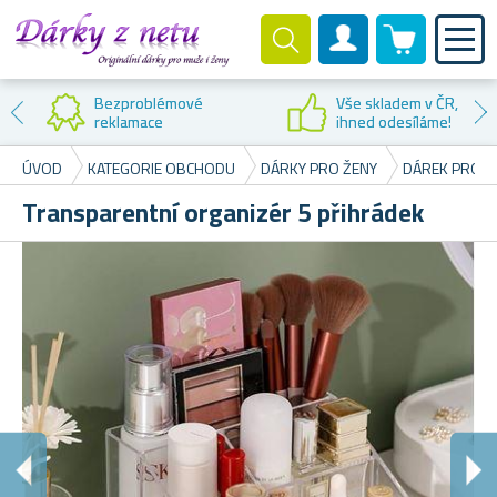
0 produktů
Zákaznický účet
Bezproblémové
Vše skladem v ČR,
reklamace
ihned odesíláme!
ÚVOD
KATEGORIE OBCHODU
DÁRKY PRO ŽENY
DÁREK PRO PŘ
Transparentní organizér 5 přihrádek