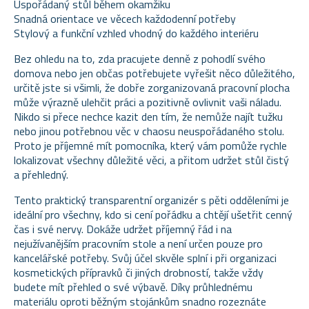
Uspořádaný stůl během okamžiku
Snadná orientace ve věcech každodenní potřeby
Stylový a funkční vzhled vhodný do každého interiéru
Bez ohledu na to, zda pracujete denně z pohodlí svého
domova nebo jen občas potřebujete vyřešit něco důležitého,
určitě jste si všimli, že dobře zorganizovaná pracovní plocha
může výrazně ulehčit práci a pozitivně ovlivnit vaši náladu.
Nikdo si přece nechce kazit den tím, že nemůže najít tužku
nebo jinou potřebnou věc v chaosu neuspořádaného stolu.
Proto je příjemné mít pomocníka, který vám pomůže rychle
lokalizovat všechny důležité věci, a přitom udržet stůl čistý
a přehledný.
Tento praktický transparentní organizér s pěti odděleními je
ideální pro všechny, kdo si cení pořádku a chtějí ušetřit cenný
čas i své nervy. Dokáže udržet příjemný řád i na
nejužívanějším pracovním stole a není určen pouze pro
kancelářské potřeby. Svůj účel skvěle splní i při organizaci
kosmetických přípravků či jiných drobností, takže vždy
budete mít přehled o své výbavě. Díky průhlednému
materiálu oproti běžným stojánkům snadno rozeznáte