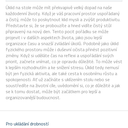
Úklid na stole může mít překvapivě velký dopad na naše
každodenní životy. Když je váš pracovní prostor uspořádaný
a čistý, může to poskytnout klid mysli a zvýšit produktivitu.
Představte si, že se probouzíte a hned vidíte čistý stůl
připravený na nový den. Tento pocit pořádku se může
projevit i v dalších aspektech života, jako jsou lepší
organizace času a snazší zvládání úkolů. Podobně jako úklid
fyzického prostoru může i duševní očista přinést pozitivní
změny. Když si uděláte čas na reflexi a uspořádání svých
priorit, začnete vnímat, co je opravdu důležité. To může vést
k lepším rozhodnutím a ke snížení stresu. Úklid tedy nemusí
být jen fyzická aktivita, ale také cesta k osobnímu růstu a
spokojenosti. Ať už začínáte s uklízením stolu nebo se
soustředíte na životní cíle, uvědomění si, co je důležité a jak
se k tomu dostat, může být začátkem pro lepší a
organizovanější budoucnost.
Pro ukládání drobností