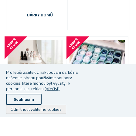
DÁRKY DOMŮ
C
E
N
V
Á
B
O
M
B
C
E
N
V
Á
B
O
M
B
O
A
O
A
Pro lepší zážitek z nakupování dárků na
našem e-shopu používáme soubory
cookies, které mohou být využity i k
personalizaci reklam
(přečíst)
.
Souhlasím
Více barev na výběr
ROZDĚLOVAČ DO ŠUPLÍKU
Odmítnout volitelné cookies
OTOČNÝ KOSMETICKÝ
M
ORGANIZÉR
Skladem
Skladem
S