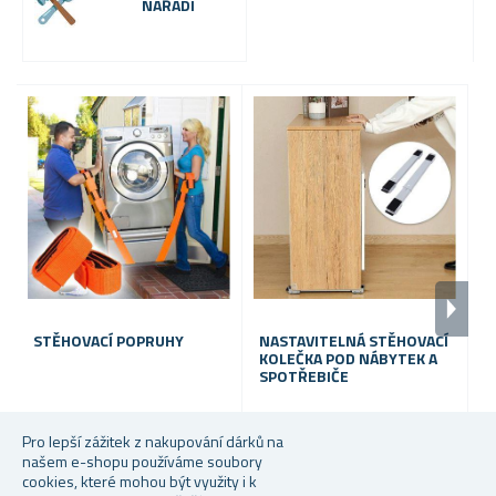
NÁŘADÍ
STĚHOVACÍ POPRUHY
NASTAVITELNÁ STĚHOVACÍ
S
KOLEČKA POD NÁBYTEK A
SPOTŘEBIČE
Skladem
Skladem
S
Pro lepší zážitek z nakupování dárků na
našem e-shopu používáme soubory
Od 220 Kč
299 Kč
21
cookies, které mohou být využity i k