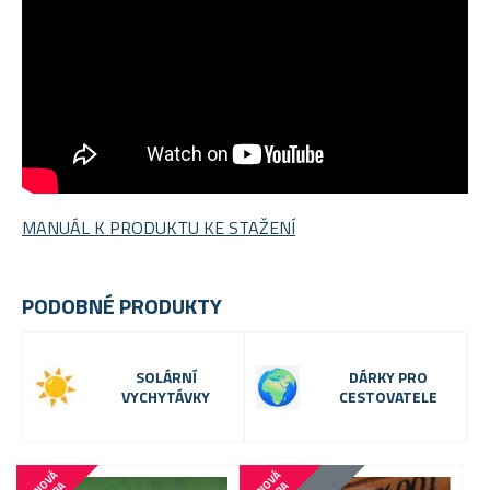
MANUÁL K PRODUKTU KE STAŽENÍ
PODOBNÉ PRODUKTY
SOLÁRNÍ
DÁRKY PRO
VYCHYTÁVKY
CESTOVATELE
C
E
N
V
Á
B
O
M
B
C
E
N
V
Á
B
O
M
B