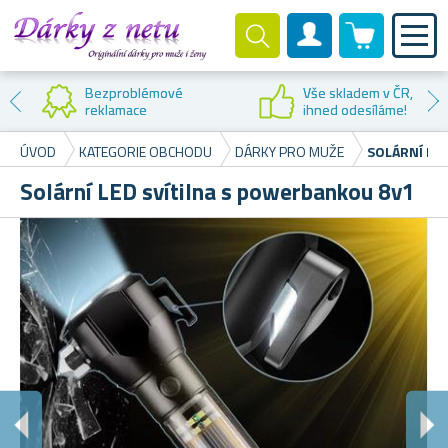
0 produktů
Zákaznický účet
Bezproblémové
Vše skladem v ČR,
reklamace
ihned odesíláme!
ÚVOD
KATEGORIE OBCHODU
DÁRKY PRO MUŽE
SOLÁRNÍ LE
Solární LED svítilna s powerbankou 8v1