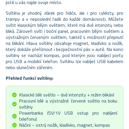
jistě u vás najde svoje místo.
Svítilna je vhodný dárek pro řidiče, ale i pro cyklisty, pro
trampy a v neposlední řadě do každé domácnosti. Můžete
svítit klasickým bílým světlem, které má dvě intenzity nebo
bliká. Zároveň svítí i boční panel, pracovním bílým světlem a
výstražným červeným světlem, taktéž s možností přepnutí
na blikání. Hlava svítilny obsahuje magnet, kladívko a nožík,
který dokáže přeříznout i bezpečnostní pás v autě. Na konci
svítilny se nachází kompas, pod kterým jsou nabíjecí porty
pro USB a mobilní telefon. Svítilnu lze nabíjet USB kabelem
nebo slunečním zářením.
Přehled funkcí svítilny:
Klasické bílé světlo – dvě intenzity + režim blikání
Pracovní bílé a výstražné červené světlo na boku
svítilny
Powerbanka (5V/1V USB vstup pro nabíjení
telefonu)
Náčiní – ostrý nožík, kladívko, magnet, kompas