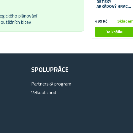
DĚTSKÝ
ARKÁDOVÝ HRACÍ
AUTOMAT -
tegického plánování
ROZPOZNÁVÁNÍ
BAREV
499 Kč
Sklade
soutěžních bitev
SPOLUPRÁCE
Partnerský program
Velkoobchod