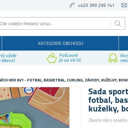
+420 399 299 741
KATEGORIE OBCHODU
Poštovné
hlý výběr
Bez
již od 49 Kč
 kliknutí
rek
CH HER 6V1 - FOTBAL, BASKETBAL, CURLING, ZÁVODY, KUŽELKY, BOW
Sada sport
fotbal, bas
kuželky, b
Zkuste něco nového a