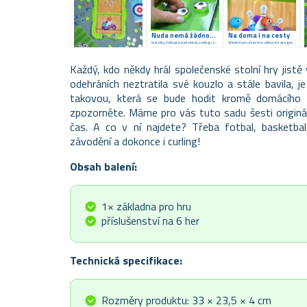
Nuda nemá žádnou šanci
Na doma i na cesty
Kuželky, fotbal, basketbal, curling i závodění
Vhodné pro všechny věkové kategorie
Každý, kdo někdy hrál společenské stolní hry jistě v
odehráních neztratila své kouzlo a stále bavila, je
takovou, která se bude hodit kromě domácího h
zpozorněte. Máme pro vás tuto sadu šesti originál
čas. A co v ní najdete? Třeba fotbal, basketbal,
závodění a dokonce i curling!
Obsah balení:
1× základna pro hru
příslušenství na 6 her
Technická specifikace:
Rozměry produktu: 33 × 23,5 × 4 cm