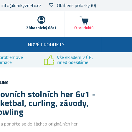
info@darkyznetu.cz
Oblíbené položky
(0)
Nákupní košík
Zákaznický účet
0 produktů
NOVÉ PRODUKTY
problémové
Vše skladem v ČR,
lamace
ihned odesíláme!
LING
ovních stolních her 6v1 -
ketbal, curling, závody,
owling
 ponořte se do těchto originálních her