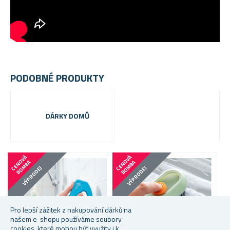
PODOBNÉ PRODUKTY
DÁRKY DOMŮ
C
E
N
V
Á
B
O
M
B
C
E
N
V
Á
B
O
M
B
O
A
O
A
VÝPRODEJ
VÝPRODEJ
Pro lepší zážitek z nakupování dárků na
našem e-shopu používáme soubory
cookies, které mohou být využity i k