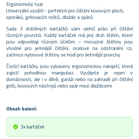
Ergonomický tvar
Univerzální využití - perfektní pro čištění kovových ploch,
sporáků, grilovacích roštů, dlaždic a spárů.
Sada 3 drátěných kartáčků vám ulehčí práci při čištění
různých povrchů. Každý kartáček má jiný druh štětin, které
jsou odpovídají různým účelům – mosazné štětiny jsou
vhodné pro jemnější čištění, ocelové na odstranění rzi,
zatímco nylonové štětiny se hodí pro šetrnější povrchy.
Čistící kartáčky jsou vybaveny ergonomickou rukojetí, která
zajistí pohodlnou manipulaci. Využijete je nejen v
domácnosti, ale i v dílně, garáži nebo na zahradě při čištění
grilů, kovových nástrojů nebo spár mezi dlaždicemi.
Obsah balení:
3x kartáček