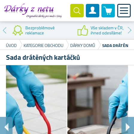
0 produktů
Zákaznický účet
Bezproblémové
Vše skladem v ČR,
reklamace
ihned odesíláme!
ÚVOD
KATEGORIE OBCHODU
DÁRKY DOMŮ
SADA DRÁTĚNÝC
Sada drátěných kartáčků