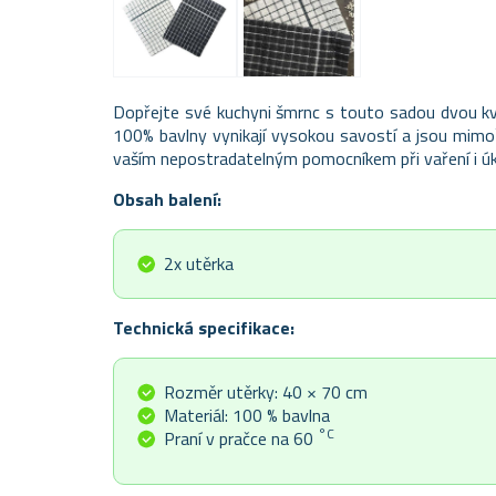
Dopřejte své kuchyni šmrnc s touto sadou dvou kva
100% bavlny vynikají vysokou savostí a jsou mimo
vaším nepostradatelným pomocníkem při vaření i úkl
Obsah balení:
2x utěrka
Technická specifikace:
Rozměr utěrky: 40 × 70 cm
Materiál: 100 % bavlna
°C
Praní v pračce na 60