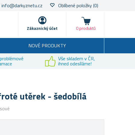
info@darkyznetu.cz
Oblíbené položky
(0)
Nákupní košík
Zákaznický účet
0 produktů
NOVÉ PRODUKTY
problémové
Vše skladem v ČR,
lamace
ihned odesíláme!
froté utěrek - šedobílá
asové