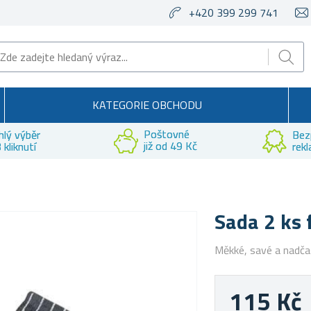
+420 399 299 741
KATEGORIE OBCHODU
Poštovné
hlý výběr
Bez
již od 49 Kč
 kliknutí
rek
Sada 2 ks 
Měkké, savé a nadč
115 Kč