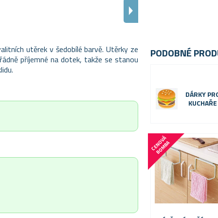
litních utěrek v šedobílé barvě. Utěrky ze
PODOBNÉ PROD
řádně příjemné na dotek, takže se stanou
idu.
DÁRKY PR
KUCHAŘE
C
E
N
V
Á
B
O
M
B
O
A