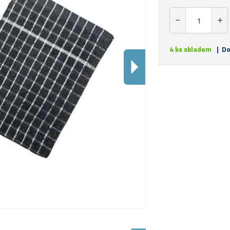
4 ks skladem
| Do