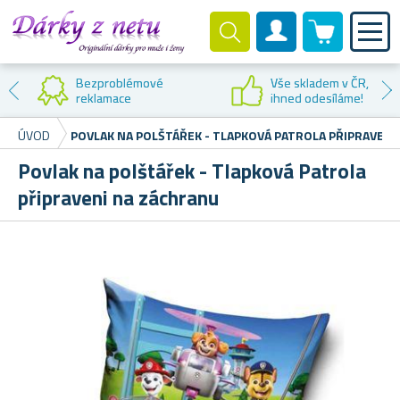
0 produktů
Zákaznický účet
Bezproblémové
Vše skladem v ČR,
reklamace
ihned odesíláme!
ÚVOD
POVLAK NA POLŠTÁŘEK - TLAPKOVÁ PATROLA PŘIPRAVENI
Povlak na polštářek - Tlapková Patrola
připraveni na záchranu