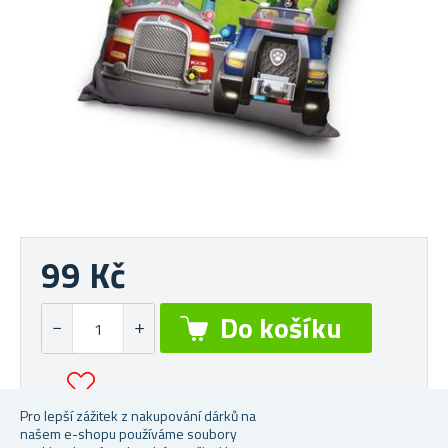
99 Kč
Pro lepší zážitek z nakupování dárků na
7 ks skladem
| Do 2 dnů u vás
našem e-shopu používáme soubory