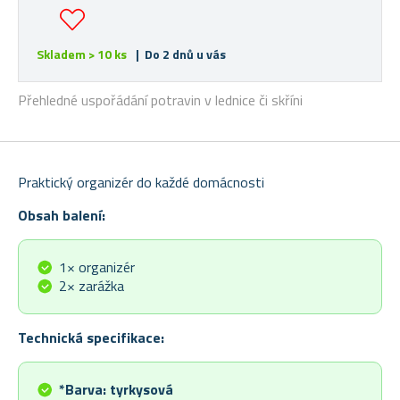
Skladem > 10 ks
| Do 2 dnů u vás
Přehledné uspořádání potravin v lednice či skříni
Praktický organizér do každé domácnosti
Obsah balení:
1× organizér
2× zarážka
Technická specifikace:
*Barva: tyrkysová