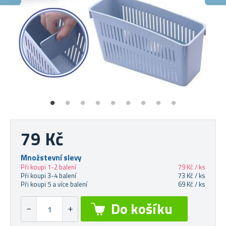
U
Úlo
79 Kč
Množstevní slevy
Při koupi 1-2 balení
79 Kč / ks
Při koupi 3-4 balení
73 Kč / ks
Při koupi 5 a více balení
69 Kč / ks