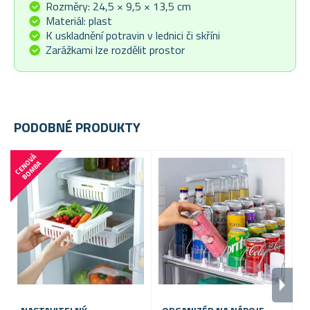
Rozměry: 24,5 × 9,5 × 13,5 cm
Materiál: plast
K uskladnění potravin v lednici či skříni
Zarážkami lze rozdělit prostor
PODOBNÉ PRODUKTY
C
E
N
V
Á
B
O
M
B
O
A