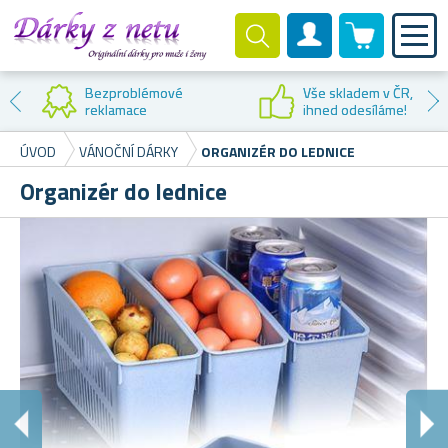
0 produktů
Zákaznický účet
Bezproblémové
Vše skladem v ČR,
reklamace
ihned odesíláme!
ÚVOD
VÁNOČNÍ DÁRKY
ORGANIZÉR DO LEDNICE
Organizér do lednice