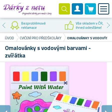
0 produktů
Zákaznický účet
Bezproblémové
Vše skladem v ČR,
reklamace
ihned odesíláme!
ÚVOD
CVIČENÍ PRO PŘEDŠKOLÁKY
OMALOVÁNKY S VODOVÝMI B
Omalovánky s vodovými barvami -
zvířátka