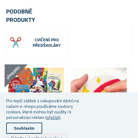
PODOBNÉ
PRODUKTY
CVIČENÍ PRO
PŘEDŠKOLÁKY
VÝPRODEJ
Pro lepší zážitek z nakupování dárků na
našem e-shopu používáme soubory
cookies, které mohou být využity i k
personalizaci reklam
(přečíst)
.
Souhlasím
SET DĚTSKÝCH
3D MALOVÁNÍ NA PĚNOVÝ
A