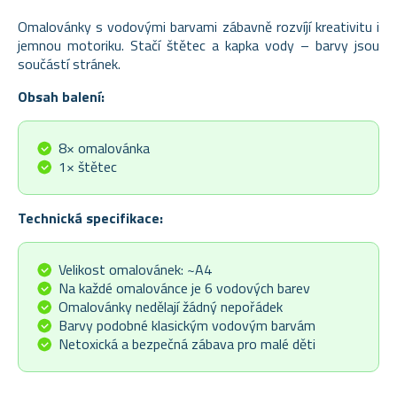
Omalovánky
s
vodovými
barvami
zábavně
rozvíjí
kreativitu
i
jemnou
motoriku.
Stačí
štětec
a
kapka
vody –
barvy
jsou
součástí
stránek.
Obsah balení:
8× omalovánka
1× štětec
Technická specifikace:
Velikost omalovánek: ~A4
Na každé omalovánce je 6 vodových barev
Omalovánky nedělají žádný nepořádek
Barvy podobné klasickým vodovým barvám
Netoxická a bezpečná zábava pro malé děti