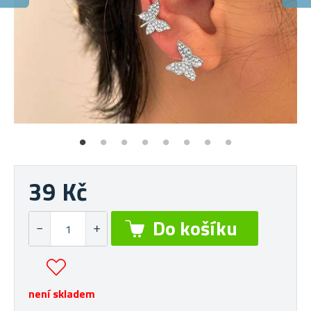
S
Sty
39 Kč
není skladem