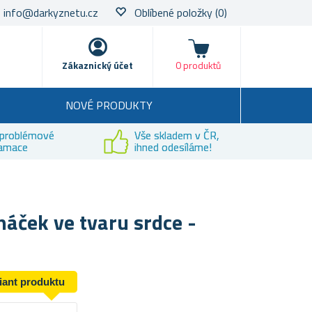
info@darkyznetu.cz
Oblíbené položky
(0)
Nákupní košík
Zákaznický účet
0 produktů
NOVÉ PRODUKTY
problémové
Vše skladem v ČR,
lamace
ihned odesíláme!
áček ve tvaru srdce -
riant produktu