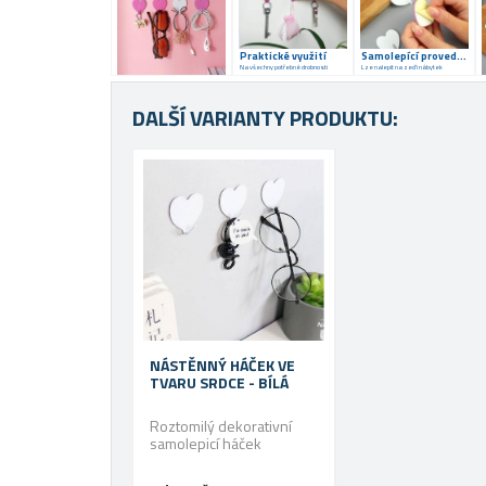
Praktické využití
Samolepící provedení
Na všechny potřebné drobnosti
Lze nalepit na zeď i nábytek
DALŠÍ VARIANTY PRODUKTU:
NÁSTĚNNÝ HÁČEK VE
TVARU SRDCE - BÍLÁ
Roztomilý dekorativní
samolepicí háček