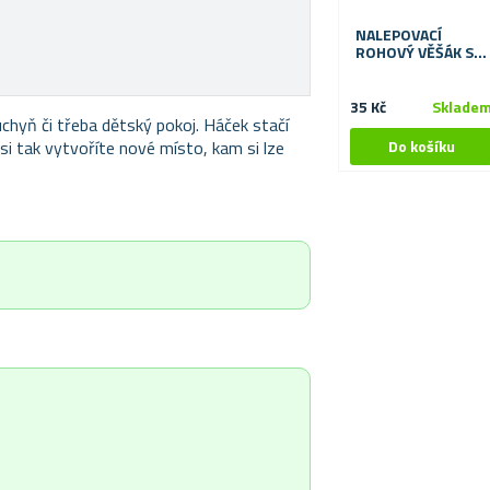
NALEPOVACÍ
ROHOVÝ VĚŠÁK SE
6 HÁČKY
35 Kč
Sklade
uchyň či třeba dětský pokoj. Háček stačí
si tak vytvoříte nové místo, kam si lze