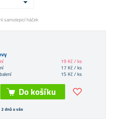
í samolepicí háček
evy
ní
19 Kč / ks
ní
17 Kč / ks
balení
15 Kč / ks
 2 dnů u vás