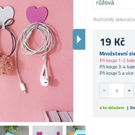
růžová
Roztomilý dekorativn
19 Kč
Množstevní sl
Při koupi 1-2 bale
Při koupi 3-4 bale
Při koupi 5 a více 
4 ks skladem
| Do