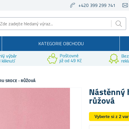
+420 399 299 741
KATEGORIE OBCHODU
Poštovné
hlý výběr
Bez
již od 49 Kč
 kliknutí
rek
RU SRDCE - RŮŽOVÁ
Nástěnný h
růžová
Vyberte si z 2 va