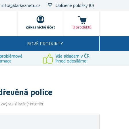
info@darkyznetu.cz
Oblíbené položky
(0)
Nákupní košík
Zákaznický účet
0 produktů
NOVÉ PRODUKTY
problémové
Vše skladem v ČR,
lamace
ihned odesíláme!
dřevěná police
 zvýrazní každý interiér