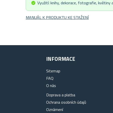
Využití: knihy, dekorace, fotografie, květiny 
MANUÁL K PRODUKTU KE STAŽENÍ
INFORMACE
Sitemap
FAQ
O nás
Doprava a platba
Ochrana osobních údajů
Oznámení