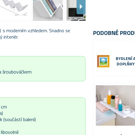
st s moderním vzhledem. Snadno se
PODOBNÉ PROD
 interiér.
BYDLENÍ 
DOPLŇKY
 a šroubováčkem
5 cm
a)
 (součástí balení)
 libovolně