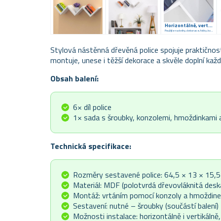
Horizontálně, vertikálně?
Použijte na knihy, dekorace, fotky, květiny...
Stylová nástěnná dřevěná police spojuje praktično
montuje, unese i těžší dekorace a skvěle doplní každý
Obsah balení:
6× díl police
1× sada s šroubky, konzolemi, hmoždinkami
Technická specifikace:
Rozměry sestavené police: 64,5 × 13 × 15,
Materiál: MDF (polotvrdá dřevovláknitá desk
Montáž: vrtáním pomocí konzoly a hmoždinek
Sestavení: nutné – šroubky (součástí balení)
Možnosti instalace: horizontálně i vertikálně,