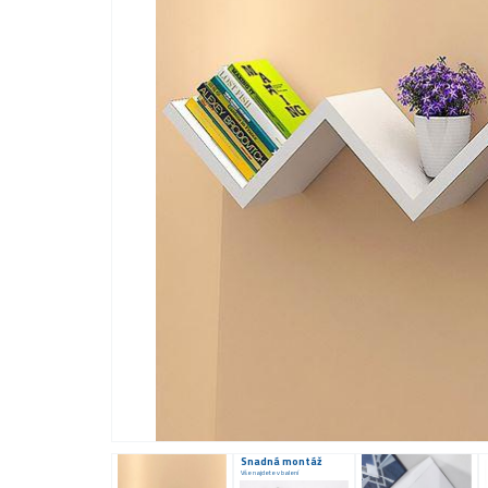
Snadná montáž
Vše najdete v balení