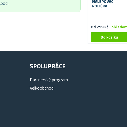
NALEPOVACÍ
apod.
POLIČKA
Od 299 Kč
Sklade
SPOLUPRÁCE
Partnerský program
Velkoobchod