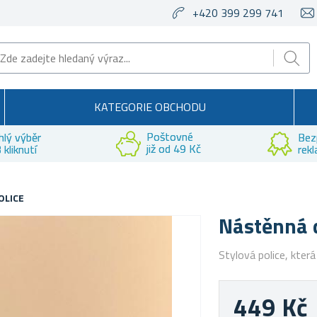
+420 399 299 741
KATEGORIE OBCHODU
Poštovné
hlý výběr
Bez
již od 49 Kč
 kliknutí
rek
OLICE
Nástěnná 
Stylová police, která
449 Kč