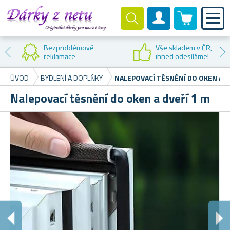
0 produktů
Zákaznický účet
Bezproblémové
Vše skladem v ČR,
reklamace
ihned odesíláme!
ÚVOD
BYDLENÍ A DOPLŇKY
NALEPOVACÍ TĚSNĚNÍ DO OKEN A D
Nalepovací těsnění do oken a dveří 1 m