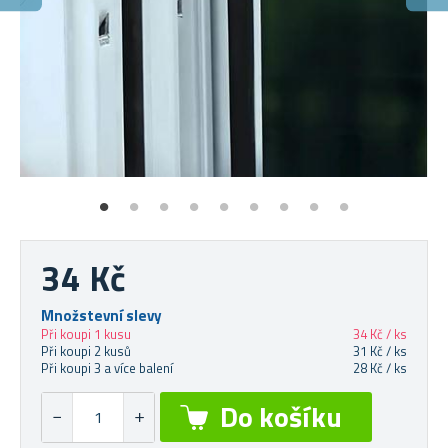
Ž
Tě
34 Kč
Množstevní slevy
Při koupi 1 kusu
34 Kč / ks
Při koupi 2 kusů
31 Kč / ks
Při koupi 3 a více balení
28 Kč / ks