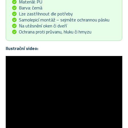
Materiál: PU
Barva: černá
Lze zastřihnout dle potřeby
Samolepicí montáž – sejměte ochrannou pásku
Na utěsnění oken či dveří
Ochrana proti průvanu, hluku či hmyzu
Ilustrační video: