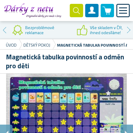
0 produktů
Zákaznický účet
Bezproblémové
Vše skladem v ČR,
reklamace
ihned odesíláme!
ÚVOD
DĚTSKÝ POKOJ
MAGNETICKÁ TABULKA POVINNOSTÍ A O
Magnetická tabulka povinností a odměn
pro děti