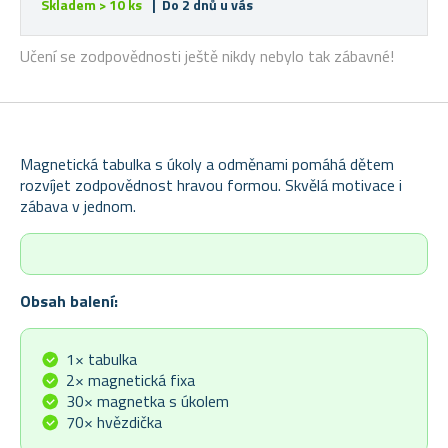
Skladem > 10 ks
| Do 2 dnů u vás
Učení se zodpovědnosti ještě nikdy nebylo tak zábavné!
Magnetická tabulka s úkoly a odměnami pomáhá dětem
rozvíjet zodpovědnost hravou formou. Skvělá motivace i
zábava v jednom.
Obsah balení:
1× tabulka
2× magnetická fixa
30× magnetka s úkolem
70× hvězdička