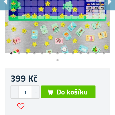
S
Vý
399 Kč