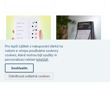
Pro lepší zážitek z nakupování dárků na
našem e-shopu používáme soubory
cookies, které mohou být využity i k
personalizaci reklam
(přečíst)
.
Souhlasím
UNIVERZÁLNÍ PLÁNOVAČ
NÁKUPNÍ SEZNAM NA
D
LEDNICI
T
Odmítnout volitelné cookies
Skladem
Skladem
S
59 Kč
49 Kč
24