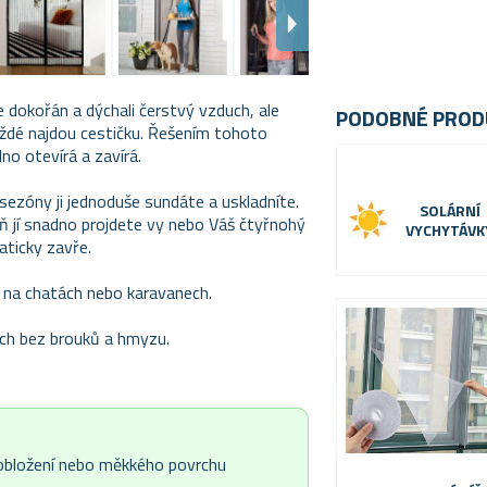
e dokořán a dýchali čerstvý vzduch, ale
PODOBNÉ PROD
ždé najdou cestičku. Řešením tohoto
no otevírá a zavírá.
ezóny ji jednoduše sundáte a uskladníte.
SOLÁRNÍ
 jí snadno projdete vy nebo Váš čtyřnohý
VYCHYTÁVK
ticky zavře.
é na chatách nebo karavanech.
ch bez brouků a hmyzu.
 obložení nebo měkkého povrchu