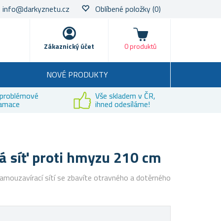
info@darkyznetu.cz
Oblíbené položky
(0)
Nákupní košík
Zákaznický účet
0 produktů
NOVÉ PRODUKTY
problémové
Vše skladem v ČR,
lamace
ihned odesíláme!
á síť proti hmyzu 210 cm
amouzavírací sítí se zbavíte otravného a dotěrného