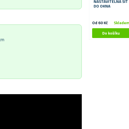
NASTAVITELNÁ SÍŤ
DO OKNA
Od 60 Kč
Sklade
 cm