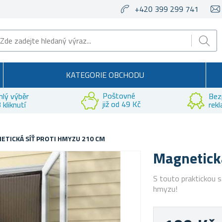
+420 399 299 741
KATEGORIE OBCHODU
Poštovné
hlý výběr
Bez
již od 49 Kč
 kliknutí
rek
ETICKÁ SÍŤ PROTI HMYZU 210 CM
Magnetick
S touto praktickou s
hmyzu!