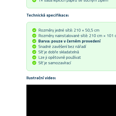
1× sada lepících papírů se suchým zipem
Technická specifikace:
Rozměry jedné sítě: 210 × 50,5 cm
Rozměry nainstalované sítě: 210 cm × 101
Barva: pouze v černém provedení
Snadné zavěšení bez nářadí
Síť je dobře skladatelná
Lze ji opětovně používat
Síť je samozavírací
Ilustrační video: