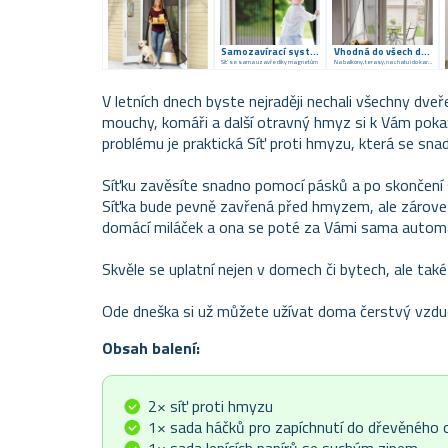
Samozavírací systém
Vhodná do všech dveří
Síť se sama uzavře díky magnetům
Na balkony, terasy, na chatu i do karavanu
V letních dnech byste nejraději nechali všechny dveř
mouchy, komáři a další otravný hmyz si k Vám poka
problému je praktická Síť proti hmyzu, která se snad
Síťku zavěsíte snadno pomocí pásků a po skončení s
Síťka bude pevně zavřená před hmyzem, ale zároveň
domácí miláček a ona se poté za Vámi sama automa
Skvěle se uplatní nejen v domech či bytech, ale tak
Ode dneška si už můžete užívat doma čerstvý vzdu
Obsah balení:
2× síť proti hmyzu
1× sada háčků pro zapíchnutí do dřevěného