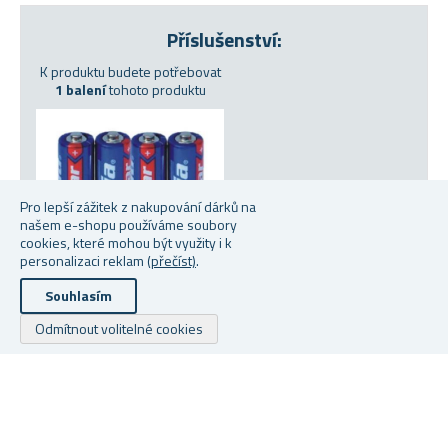
Příslušenství:
K produktu budete potřebovat
1 balení
tohoto produktu
Pro lepší zážitek z nakupování dárků na
našem e-shopu používáme soubory
cookies, které mohou být využity i k
personalizaci reklam
(přečíst)
.
Souhlasím
MIKROTUŽKOVÁ BATERIE
Odmítnout volitelné cookies
AAA 4KS
Skladem
Od 23 Kč