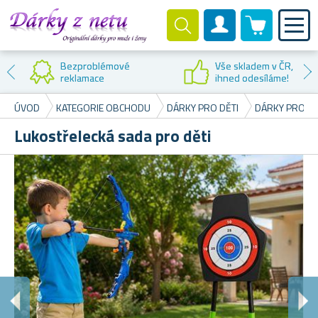
0 produktů
Zákaznický účet
Bezproblémové
Vše skladem v ČR,
reklamace
ihned odesíláme!
ÚVOD
KATEGORIE OBCHODU
DÁRKY PRO DĚTI
DÁRKY PRO K
Lukostřelecká sada pro děti
A
Tr