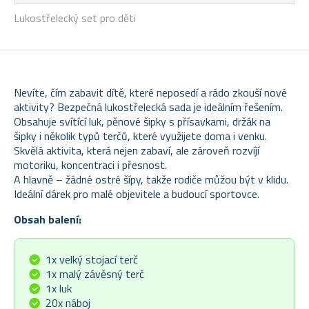
Lukostřelecký set pro děti
Nevíte, čím zabavit dítě, které neposedí a rádo zkouší nové
aktivity? Bezpečná lukostřelecká sada je ideálním řešením.
Obsahuje svítící luk, pěnové šipky s přísavkami, držák na
šipky i několik typů terčů, které využijete doma i venku.
Skvělá aktivita, která nejen zabaví, ale zároveň rozvíjí
motoriku, koncentraci i přesnost.
A hlavně – žádné ostré šípy, takže rodiče můžou být v klidu.
Ideální dárek pro malé objevitele a budoucí sportovce.
Obsah balení:
1x velký stojací terč
1x malý závěsný terč
1x luk
20x náboj