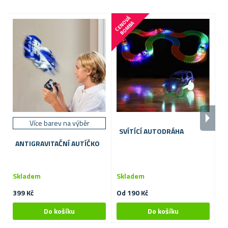
C
E
N
V
Á
B
O
M
B
O
A
Více barev na výběr
SVÍTÍCÍ AUTODRÁHA
B
ANTIGRAVITAČNÍ AUTÍČKO
Skladem
Skladem
S
399 Kč
Od 190 Kč
37