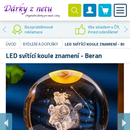
0 produktů
Zákaznický účet
Bezproblémové
Vše skladem v ČR,
reklamace
ihned odesíláme!
ÚVOD
BYDLENÍ A DOPLŇKY
LED SVÍTÍCÍ KOULE ZNAMENÍ - BER
LED svítící koule znamení - Beran
D
Or