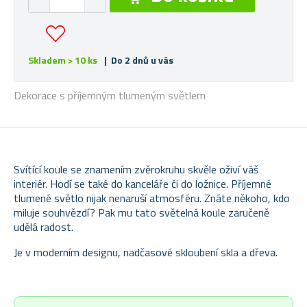
Skladem > 10 ks
| Do 2 dnů u vás
Dekorace s příjemným tlumeným světlem
Svítící koule se znamením zvěrokruhu skvěle oživí váš
interiér. Hodí se také do kanceláře či do ložnice. Příjemné
tlumené světlo nijak nenaruší atmosféru. Znáte někoho, kdo
miluje souhvězdí? Pak mu tato světelná koule zaručeně
udělá radost.
Je v moderním designu, nadčasové skloubení skla a dřeva.