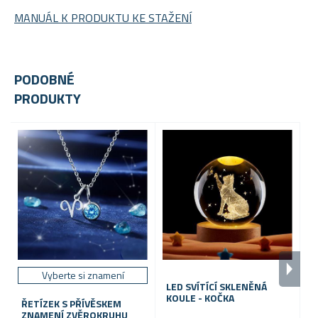
MANUÁL K PRODUKTU KE STAŽENÍ
PODOBNÉ
PRODUKTY
Vyberte si znamení
LED SVÍTÍCÍ SKLENĚNÁ
L
KOULE - KOČKA
K
ŘETÍZEK S PŘÍVĚSKEM
ZNAMENÍ ZVĚROKRUHU