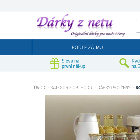
PODLE ZÁJMU
Sleva na
Ryc
první nákup
na 3
ÚVOD
KATEGORIE OBCHODU
DÁRKY PRO ŽENY
K