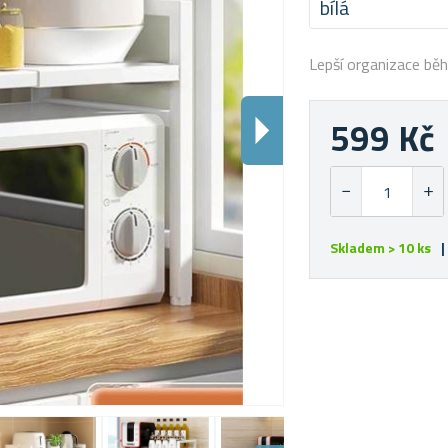
bílá
Lepší organizace bě
599 Kč
Skladem > 10 ks
|