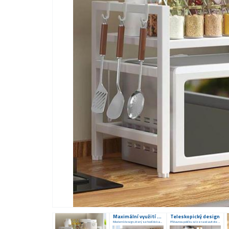
Maximální využití prostoru
Teleskopický design
Moderní design, který se hodí do každé kuchyně
Přídavnou poličku si lze nastavit dle velikosti mikrovlnky