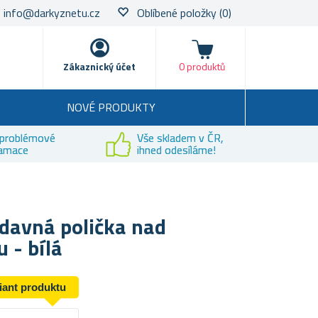
info@darkyznetu.cz
Oblíbené položky
(0)
Nákupní košík
Zákaznický účet
0 produktů
NOVÉ PRODUKTY
problémové
Vše skladem v ČR,
lamace
ihned odesíláme!
davná polička nad
 - bílá
riant produktu