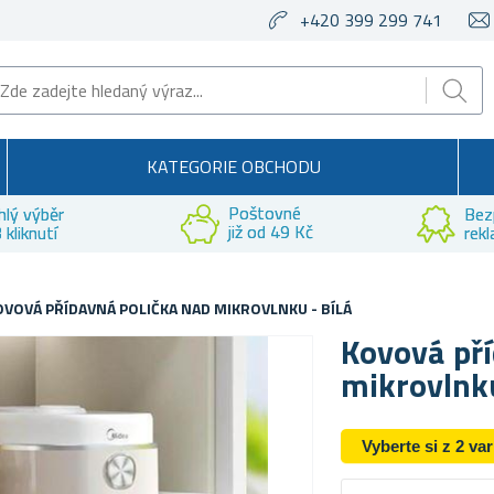
+420 399 299 741
KATEGORIE OBCHODU
Poštovné
hlý výběr
Bez
již od 49 Kč
 kliknutí
rek
OVOVÁ PŘÍDAVNÁ POLIČKA NAD MIKROVLNKU - BÍLÁ
Kovová pří
mikrovlnku
Vyberte si z 2 va