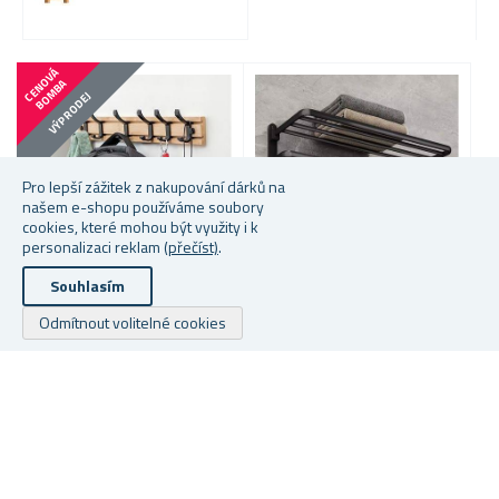
C
E
N
V
Á
B
O
M
B
O
A
VÝPRODEJ
Pro lepší zážitek z nakupování dárků na
našem e-shopu používáme soubory
cookies, které mohou být využity i k
personalizaci reklam
(přečíst)
.
Souhlasím
DŘEVĚNÝ VĚŠÁK S 5
SKLÁPĚCÍ VĚŠÁK NA
K
Odmítnout volitelné cookies
KOVOVÝMI HÁČKY 50 CM
RUČNÍKY S HÁČKY
S
Skladem
Skladem
S
299 Kč
449 Kč
Od