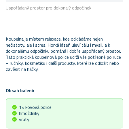
Uspořádaný prostor pro dokonalý odpočinek
Koupelna je místem relaxace, kde odkládáme nejen
nečistoty, ale i stres. Horká lázeň uleví tělu i mysli, a k
dokonalému odpočinku pomáhá i dobře uspořádaný prostor.
Tato praktická koupelnová police udrží vše potřebné po ruce
– ručníky, kosmetiku i další produkty, které lze odložit nebo
zavěsit na háčky.
Obsah balení:
1× kovová police
hmoždinky
vruty