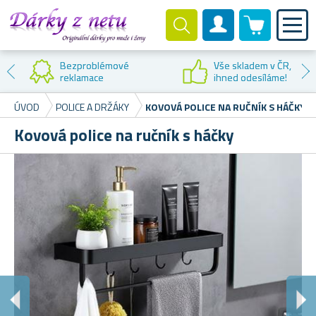
0 produktů
Zákaznický účet
Bezproblémové
Vše skladem v ČR,
reklamace
ihned odesíláme!
ÚVOD
POLICE A DRŽÁKY
KOVOVÁ POLICE NA RUČNÍK S HÁČKY
Kovová police na ručník s háčky