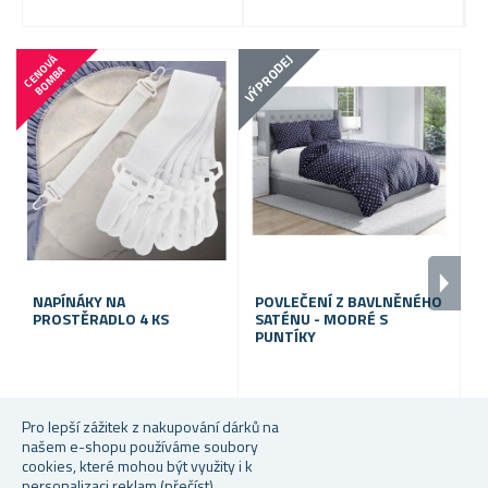
VÝPRODEJ
VÝP
C
E
N
V
Á
B
O
M
B
O
A
NAPÍNÁKY NA
POVLEČENÍ Z BAVLNĚNÉHO
B
PROSTĚRADLO 4 KS
SATÉNU - MODRÉ S
K
PUNTÍKY
Skladem
Skladem
S
Pro lepší zážitek z nakupování dárků na
našem e-shopu používáme soubory
39 Kč
399 Kč
59
cookies, které mohou být využity i k
personalizaci reklam
(přečíst)
.