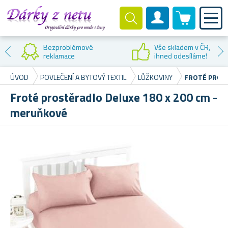
0 produktů
Zákaznický účet
Bezproblémové
Vše skladem v ČR,
reklamace
ihned odesíláme!
ÚVOD
POVLEČENÍ A BYTOVÝ TEXTIL
LŮŽKOVINY
FROTÉ PROST
Froté prostěradlo Deluxe 180 x 200 cm -
meruňkové