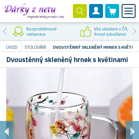
0 produktů
Zákaznický účet
Bezproblémové
Vše skladem v ČR,
reklamace
ihned odesíláme!
ÚVOD
STOLOVÁNÍ
DVOUSTĚNNÝ SKLENĚNÝ HRNEK S KVĚTINA
Dvoustěnný skleněný hrnek s květinami