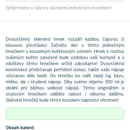
Zpříjemněte si kávový dýchánek jedinečným hrnečkem!
Dvoustěnný skleněný hrnek rozzáří každou čajovou či
kávovou přestávku! Začněte den s tímto jedinečným
hrnečkem s kouzelným květinovým vzorem. Hrnek s motivy
sušených květin zaručeně bude ozdobou vaší kuchyně a u
návštěvy tímto hrnečkem určitě zabodujete! Dvoustěnná
konstrukce představuje perfektní izolaci, takže vaše nápoje
zůstanou déle teplé. Do hrnečku lze nalít teplý čaj, kávu,
mléko, ale i studené nápoje. Díky svému objemu 300 ml je
ideální pro běžnou velikost nápojů. Tímto originálním a
stylovým hrnečkem uděláte radost i někomu dalšímu.
Sběratel hrnečků bude tímto kouskem naprosto ohromen!
Obsah balení: