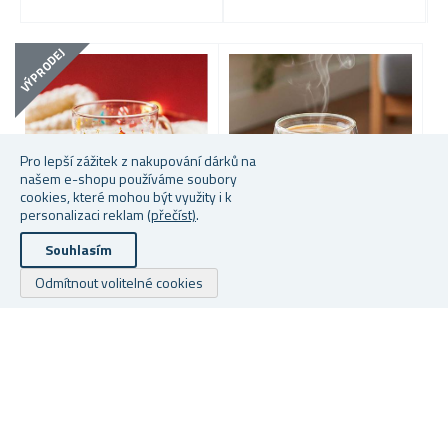
VÝPRODEJ
VÝP
Pro lepší zážitek z nakupování dárků na
našem e-shopu používáme soubory
cookies, které mohou být využity i k
personalizaci reklam
(přečíst)
.
Souhlasím
VÁNOČNÍ HRNEK
HRNEK S MEDVÍDKEM
D
Odmítnout volitelné cookies
D
C
Skladem
Skladem
S
159 Kč
119 Kč
99